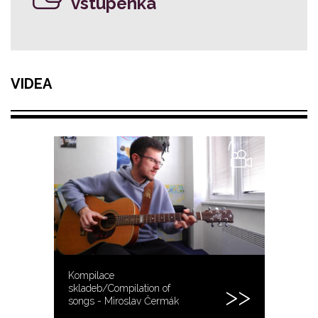
vstupenka
VIDEA
Kompilace
skladeb/Compilation of
songs - Miroslav Čermák