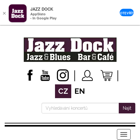
JAZZ DOCK
×
OTEVŘÍT
AppSisto
- In Google Play
CZ
EN
Najít
Menu