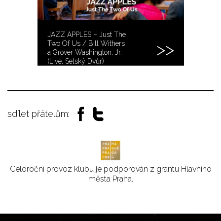
JAZZ APPLES – Just The
Two Of Us / Bill Withers
a Grover Washington, Jr.
(Live, Selský Dvůr)
sdílet přátelům:
Celoroční provoz klubu je podporován z grantu Hlavního
města Praha.