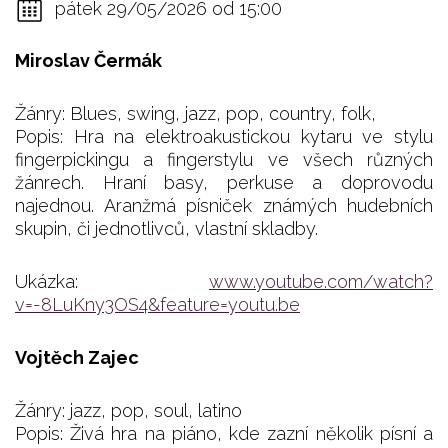
pátek 29/05/2026 od 15:00
Miroslav Čermák
Žánry: Blues, swing, jazz, pop, country, folk,
Popis: Hra na elektroakustickou kytaru ve stylu
fingerpickingu a fingerstylu ve všech různých
žánrech. Hraní basy, perkuse a doprovodu
najednou. Aranžmá písniček známých hudebních
skupin, či jednotlivců, vlastní skladby.
Ukázka:
www.youtube.com/watch?
v=-8LuKny3OS4&feature=youtu.be
Vojtěch Zajec
Žánry: jazz, pop, soul, latino
Popis: Živá hra na piáno, kde zazní několik písní a