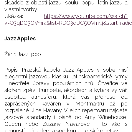
skladeb z oblastí jazzu, soulu, popu, latin jazzu a
vlastní tvorby
Ukázka:
https://www.youtube.com/watch?
v=O3qDC5OVmr4&list=RDO3qDC5OVmr4&start_radio
Jazz Apples
Žánr: Jazz, pop
Popis: Pražská kapela Jazz Apples v sobě mísí
elegantní jazzovou klasiku, latinskoamerické rytmy
i neotřelé úpravy populárních hitů. Čtveřice ve
složení zpěv, trumpeta, akordeon a kytara vytváří
osobitou atmosféru, která vás přenese od
zaprášených kaváren v Montmartru až po
rozpálené ulice Havany. V jejich repertoáru najdete
jazzové standardy i písně od Amy Winehouse,
Queen nebo Zuzany Navarové – to vše s
jemností, nápadem a špetkou autorské poetiky.