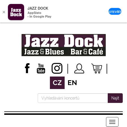
JAZZ DOCK
×
OTEVŘÍT
AppSisto
- In Google Play
CZ
EN
Najít
Menu