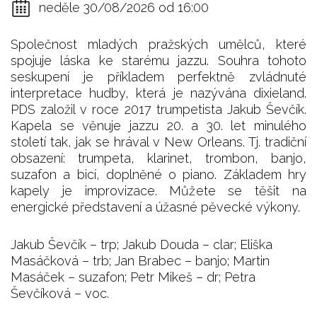
neděle 30/08/2026 od 16:00
Společnost mladých pražských umělců, které
spojuje láska ke starému jazzu. Souhra tohoto
seskupení je příkladem perfektně zvládnuté
interpretace hudby, která je nazývána dixieland.
PDS založil v roce 2017 trumpetista Jakub Ševčík.
Kapela se věnuje jazzu 20. a 30. let minulého
století tak, jak se hrával v New Orleans. Tj. tradiční
obsazení: trumpeta, klarinet, trombon, banjo,
suzafon a bicí, doplněné o piano. Základem hry
kapely je improvizace. Můžete se těšit na
energické představení a úžasné pěvecké výkony.
Jakub Ševčík – trp; Jakub Douda – clar; Eliška
Masáčková – trb; Jan Brabec – banjo; Martin
Masáček – suzafon; Petr Mikeš – dr; Petra
Ševčíková – voc.