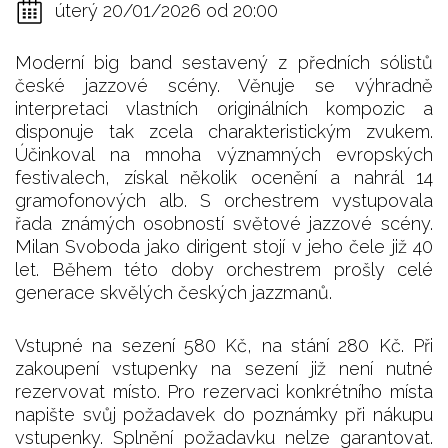
úterý 20/01/2026 od 20:00
Moderní big band sestavený z předních sólistů
české jazzové scény. Věnuje se výhradně
interpretaci vlastních originálních kompozic a
disponuje tak zcela charakteristickým zvukem.
Účinkoval na mnoha významných evropských
festivalech, získal několik ocenění a nahrál 14
gramofonových alb. S orchestrem vystupovala
řada známých osobností světové jazzové scény.
Milan Svoboda jako dirigent stojí v jeho čele již 40
let. Během této doby orchestrem prošly celé
generace skvělých českých jazzmanů.
Vstupné na sezení 580 Kč, na stání 280 Kč. Při
zakoupení vstupenky na sezení již není nutné
rezervovat místo. Pro rezervaci konkrétního místa
napište svůj požadavek do poznámky při nákupu
vstupenky. Splnění požadavku nelze garantovat.