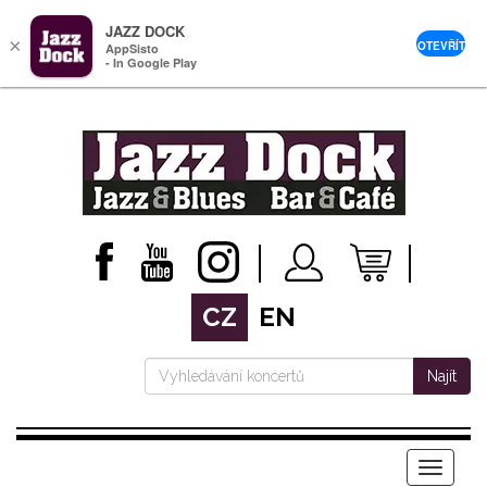
JAZZ DOCK
×
OTEVŘÍT
AppSisto
- In Google Play
CZ
EN
Najít
Menu