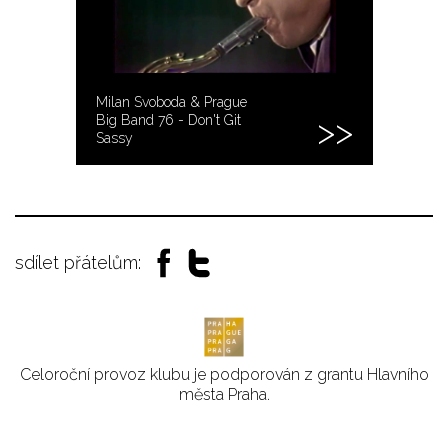
Milan Svoboda & Prague
Big Band 76 - Don't Git
Sassy
sdílet přátelům:
Celoroční provoz klubu je podporován z grantu Hlavního
města Praha.