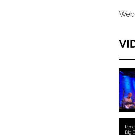
Web 
VI
Rene 
Big 