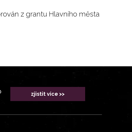
orován z grantu Hlavního města
?
zjistit více >>