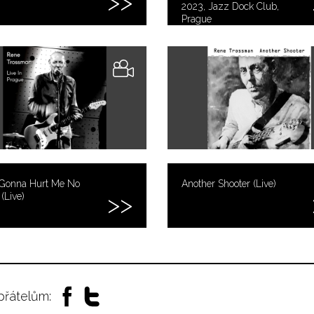
2023, Jazz Dock Club,
Prague
 Gonna Hurt Me No
Another Shooter (Live)
(Live)
 přátelům: