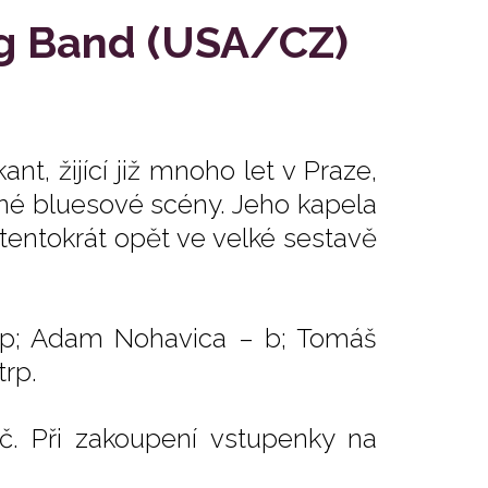
ig Band (USA/CZ)
t, žijící již mnoho let v Praze,
sné bluesové scény. Jeho kapela
 tentokrát opět ve velké sestavě
p; Adam Nohavica – b; Tomáš
trp.
č. Při zakoupení vstupenky na