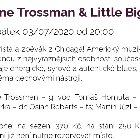
ne Trossman & Little B
pátek 03/07/2020 od 20:00
rista a zpěvák z Chicaga! Americký muzikan
ednou z nejvýraznějších osobností souča
aje energické, syrové a autentické blues,
ěma dechovými nástroji.
 Trossman – g, voc; Tomáš Homuta – 
ka – dr; Osian Roberts – ts; Martin Jůzl – 
pné: na sezení 370 Kč, na stání 250 K
ní již není nutné rezervovat místo.