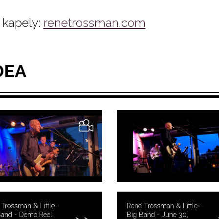
kapely:
renetrossman.com
DEA
Trossman & Little-
Rene Trossman & Little-
Band - Demo Reel
Big Band - June 30,