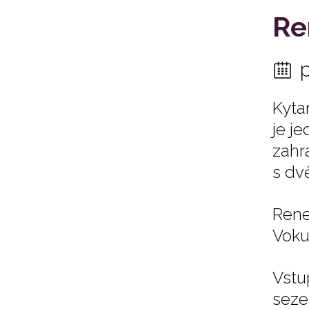
Re
Kyta
je j
zahr
s dv
Rene
Vokur
Vstu
seze