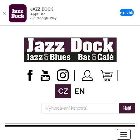
JAZZ DOCK
×
OTEVŘÍT
AppSisto
- In Google Play
CZ
EN
Najít
Menu