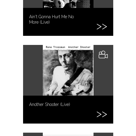
Ain't Gonna Hurt Me No
More (Live)
Another Shooter (Live)