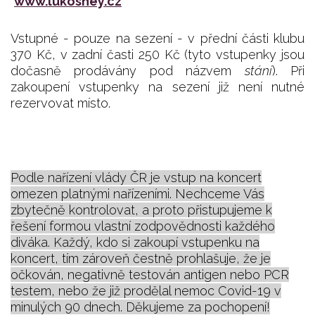
www.lukoshey.cz
Vstupné - pouze na sezení - v přední části klubu
370 Kč, v zadní časti 250 Kč (tyto vstupenky jsou
dočasně prodávány pod názvem
stání
). Při
zakoupení vstupenky na sezení již není nutné
rezervovat místo.
Podle nařízení vlády ČR je vstup na koncert
omezen platnými nařízeními. Nechceme Vás
zbytečně kontrolovat, a proto přistupujeme k
řešení formou vlastní zodpovědnosti každého
diváka. Každý, kdo si zakoupí vstupenku na
koncert, tím zároveň čestně prohlašuje, že je
očkován, negativně testován antigen nebo PCR
testem, nebo že již prodělal nemoc Covid-19 v
minulých 90 dnech. Děkujeme za pochopení!