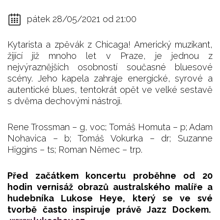
pátek 28/05/2021 od 21:00
Kytarista a zpěvák z Chicaga! Americký muzikant,
žijící již mnoho let v Praze, je jednou z
nejvýraznějších osobností současné bluesové
scény. Jeho kapela zahraje energické, syrové a
autentické blues, tentokrát opět ve velké sestavě
s dvěma dechovými nástroji.
Rene Trossman – g, voc; Tomáš Homuta – p; Adam
Nohavica – b; Tomáš Vokurka – dr; Suzanne
Higgins – ts; Roman Němec – trp.
Před začátkem koncertu proběhne od 20
hodin vernisáž obrazů australského malíře a
hudebníka Lukose Heye, který se ve své
tvorbě často inspiruje právě Jazz Dockem.