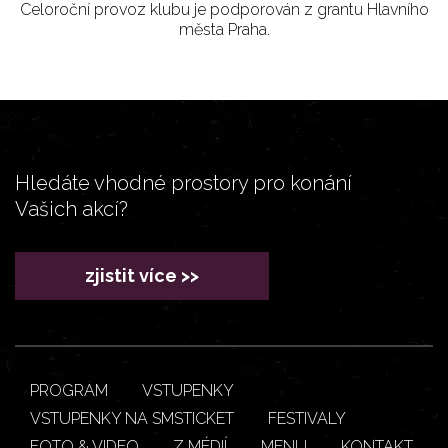
Celoroční provoz klubu je podporován z grantu Hlavního
města Praha.
Hledáte vhodné prostory pro konání
Vašich akcí?
zjistit více >>
PROGRAM
VSTUPENKY
VSTUPENKY NA SMSTICKET
FESTIVALY
FOTO & VIDEO
Z MÉDIÍ
MENU
KONTAKT