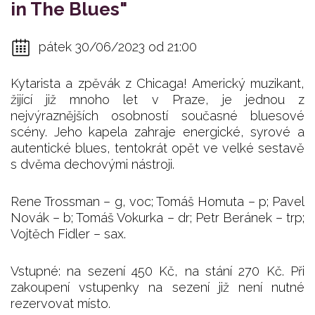
in The Blues"
pátek 30/06/2023 od 21:00
Kytarista a zpěvák z Chicaga! Americký muzikant,
žijící již mnoho let v Praze, je jednou z
nejvýraznějších osobností současné bluesové
scény. Jeho kapela zahraje energické, syrové a
autentické blues, tentokrát opět ve velké sestavě
s dvěma dechovými nástroji.
Rene Trossman – g, voc; Tomáš Homuta – p; Pavel
Novák – b; Tomáš Vokurka – dr; Petr Beránek – trp;
Vojtěch Fidler – sax.
Vstupné: na sezení 450 Kč, na stání 270 Kč. Při
zakoupení vstupenky na sezení již není nutné
rezervovat místo.