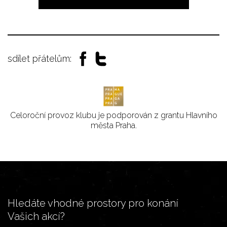
sdílet přátelům:
Celoroční provoz klubu je podporován z grantu Hlavního
města Praha.
Hledáte vhodné prostory pro konání
Vašich akcí?