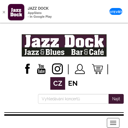
JAZZ DOCK
×
OTEVŘÍT
AppSisto
- In Google Play
CZ
EN
Najít
Menu