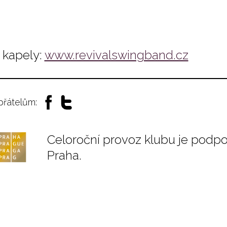
kapely:
www.revivalswingband.cz
 přátelům:
Celoroční provoz klubu je podp
Praha.