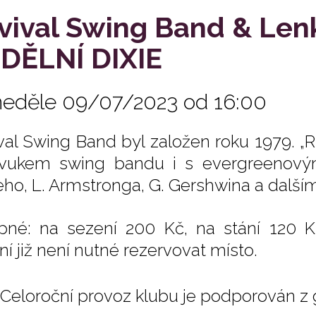
vival Swing Band & Len
DĚLNÍ DIXIE
neděle 09/07/2023 od 16:00
val Swing Band byl založen roku 1979. „R
vukem swing bandu i s evergreenovými
eho, L. Armstronga, G. Gershwina a dalším
pné: na sezení 200 Kč, na stání 120 K
ní již není nutné rezervovat místo.
Celoroční provoz klubu je podporován z