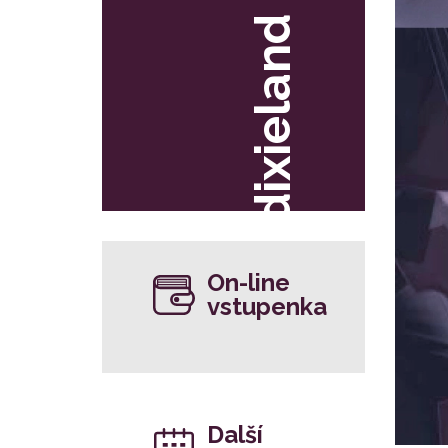
dixieland
On-line
vstupenka
Další