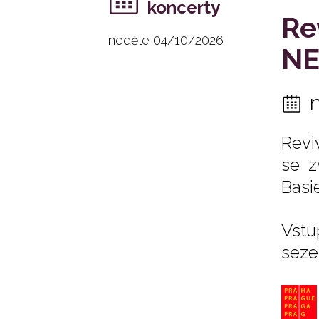
koncerty
Re
neděle 04/10/2026
NE
Revi
se z
Basi
Vstu
seze