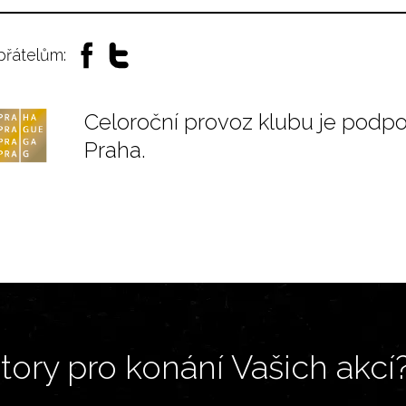
 přátelům:
Celoroční provoz klubu je podp
Praha.
ory pro konání Vašich akcí