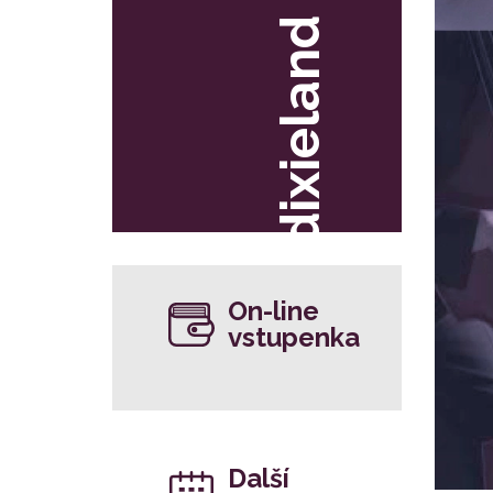
dixieland
On-line
vstupenka
Další