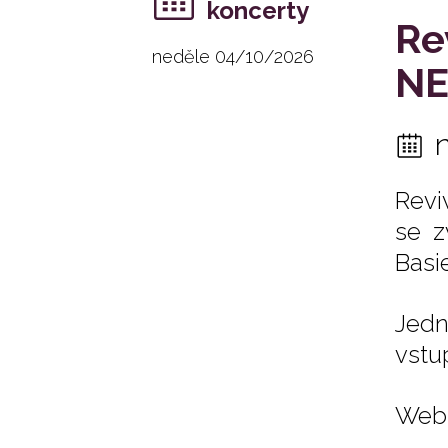
koncerty
Re
neděle 04/10/2026
NE
Revi
se z
Basi
Jedn
vstu
Web 