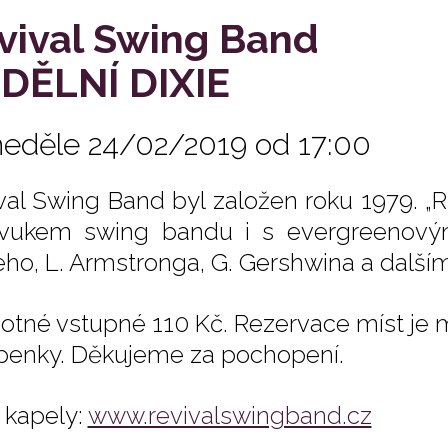
vival Swing Band
DĚLNÍ DIXIE
neděle 24/02/2019 od 17:00
val Swing Band byl založen roku 1979. „R
vukem swing bandu i s evergreenovými
eho, L. Armstronga, G. Gershwina a dalším
otné vstupné 110 Kč. Rezervace míst je
penky. Děkujeme za pochopení.
kapely:
www.revivalswingband.cz