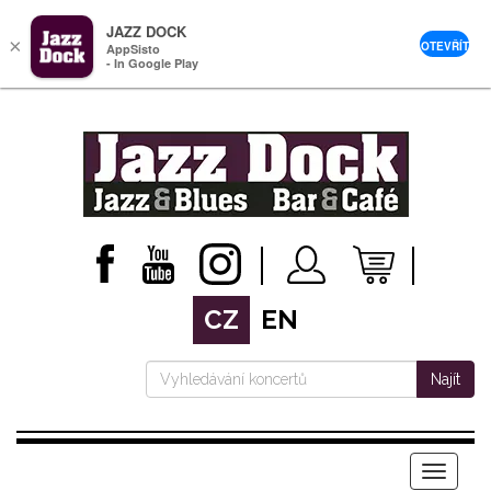
JAZZ DOCK
×
OTEVŘÍT
AppSisto
- In Google Play
CZ
EN
Najít
Menu