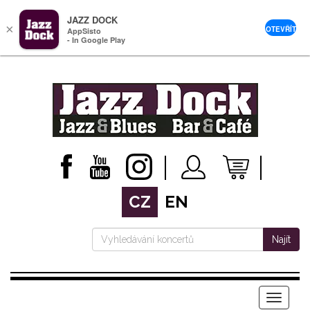
JAZZ DOCK
×
OTEVŘÍT
AppSisto
- In Google Play
CZ
EN
Najít
Menu