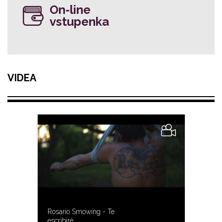
On-line
vstupenka
VIDEA
Rosario Smowing - Te
escribiré