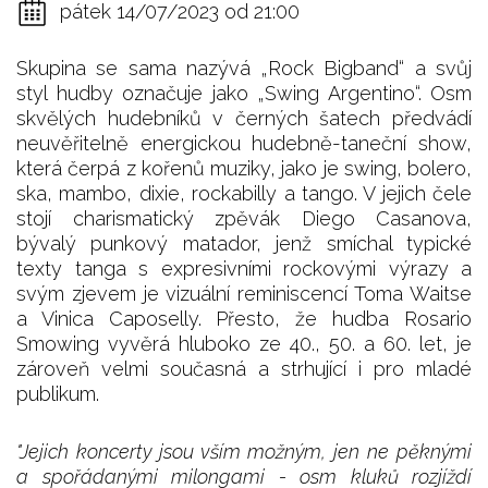
pátek 14/07/2023 od 21:00
Skupina se sama nazývá „Rock Bigband“ a svůj
styl hudby označuje jako „Swing Argentino“. Osm
skvělých hudebníků v černých šatech předvádí
neuvěřitelně energickou hudebně-taneční show,
která čerpá z kořenů muziky, jako je swing, bolero,
ska, mambo, dixie, rockabilly a tango. V jejich čele
stojí charismatický zpěvák Diego Casanova,
bývalý punkový matador, jenž smíchal typické
texty tanga s expresivními rockovými výrazy a
svým zjevem je vizuální reminiscencí Toma Waitse
a Vinica Caposelly. Přesto, že hudba Rosario
Smowing vyvěrá hluboko ze 40., 50. a 60. let, je
zároveň velmi současná a strhující i pro mladé
publikum.
"Jejich koncerty jsou vším možným, jen ne pěknými
a spořádanými milongami - osm kluků rozjíždí