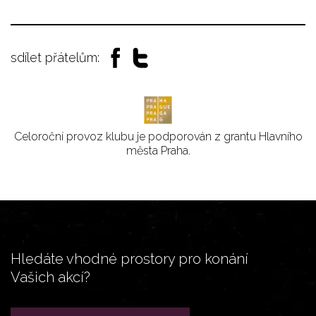
sdílet přátelům:
Celoroční provoz klubu je podporován z grantu Hlavního
města Praha.
Hledáte vhodné prostory pro konání
Vašich akcí?