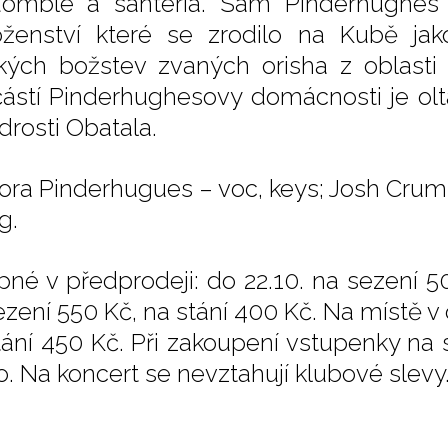
omblé a santeria. Sám Pinderhughes pra
ženství které se zrodilo na Kubě jak
ckých božstev zvaných orisha z oblasti
ástí Pinderhughesovy domácnosti je olt
rosti Obatala.
ra Pinderhugues – voc, keys; Josh Crumley
g.
pné v předprodeji: do 22.10. na sezení 50
ezení 550 Kč, na stání 400 Kč. Na místě v
tání 450 Kč. Při zakoupení vstupenky na 
o. Na koncert se nevztahují klubové slev