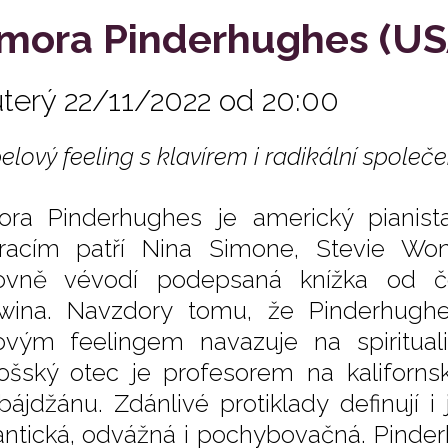
mora Pinderhughes (US
úterý 22/11/2022 od 20:00
lový feeling s klavírem i radikální společe
ra Pinderhughes je americký pianista
iracím patří Nina Simone, Stevie Won
ovně vévodí podepsaná knížka od č
wina. Navzdory tomu, že Pinderhughes
ovým feelingem navazuje na spiritual
ošský otec je profesorem na kalifornsk
bájdžánu. Zdánlivé protiklady definují i
ntická, odvážná i pochybovačná. Pinder