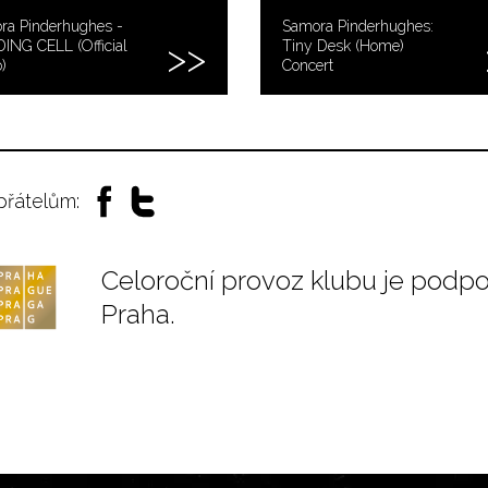
ra Pinderhughes -
Samora Pinderhughes:
ING CELL (Official
Tiny Desk (Home)
)
Concert
 přátelům:
Celoroční provoz klubu je podp
Praha.