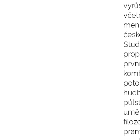
vyrů
včet
menš
česk
Stud
prop
prv
komb
poto
hudb
půls
uměl
filo
pram