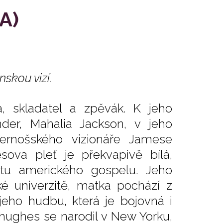
A)
nskou vizí.
, skladatel a zpěvák. K jeho
der, Mahalia Jackson, v jeho
ernošského vizionáře Jamese
ova pleť je překvapivě bílá,
itu amerického gospelu. Jeho
é univerzitě, matka pochází z
 jeho hudbu, která je bojovná i
hughes se narodil v New Yorku,