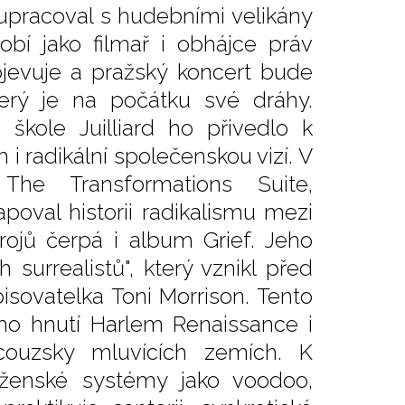
olupracoval s hudebními velikány
bí jako filmař i obhájce práv
bjevuje a pražský koncert bude
erý je na počátku své dráhy.
škole Juilliard ho přivedlo k
i radikální společenskou vizí. V
The Transformations Suite,
oval historii radikalismu mezi
ojů čerpá i album Grief. Jeho
surrealistů", který vznikl před
pisovatelka Toni Morrison. Tento
ho hnutí Harlem Renaissance i
ancouzsky mluvících zemích. K
boženské systémy jako voodoo,