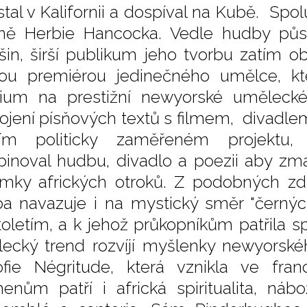
stal v Kalifornii a dospíval na Kubě. Sp
ně Herbie Hancocka. Vedle hudby půso
in, širší publikum jeho tvorbu zatím o
ou premiérou jedinečného umělce, kt
ium na prestižní newyorské umělecké 
ojení písňových textů s filmem, divadlem 
ním politicky zaměřeném projektu, 
inoval hudbu, divadlo a poezii aby zmap
mky afrických otroků. Z podobných zdr
a navazuje i na mystický směr "černých 
toletím, a k jehož průkopníkům patřila s
ecký trend rozvíjí myšlenky newyorské
zofie Négritude, která vznikla ve fr
enům patří i africká spiritualita, ná