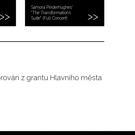
Samora Pinderhughes'
"The Transformations
Suite" (Full Concert)
orován z grantu Hlavního města