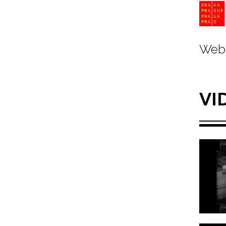
Web 
VI