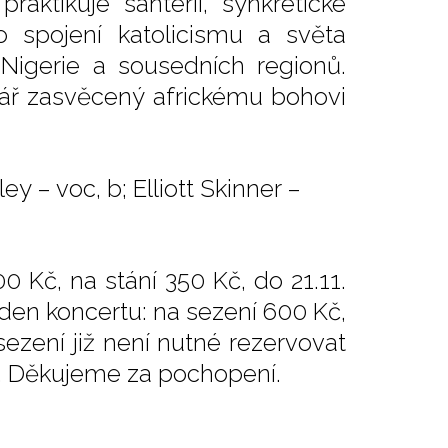
ktikuje santerii, synkretické
o spojení katolicismu a světa
 Nigerie a sousedních regionů.
ář zasvěcený africkému bohovi
 – voc, b; Elliott Skinner –
0 Kč, na stání 350 Kč, do 21.11.
 den koncertu: na sezení 600 Kč,
sezení již není nutné rezervovat
y. Děkujeme za pochopení.