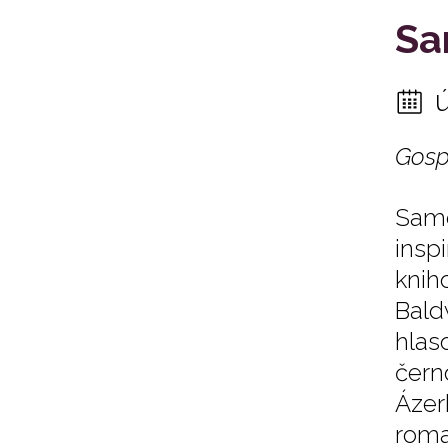
Sa
Gospe
Samo
insp
knih
Bald
hlas
čern
Ázer
roma