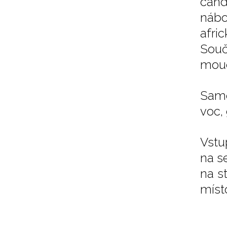
cand
nábo
afri
Souč
moud
Samo
voc, 
Vstu
na s
na s
míst