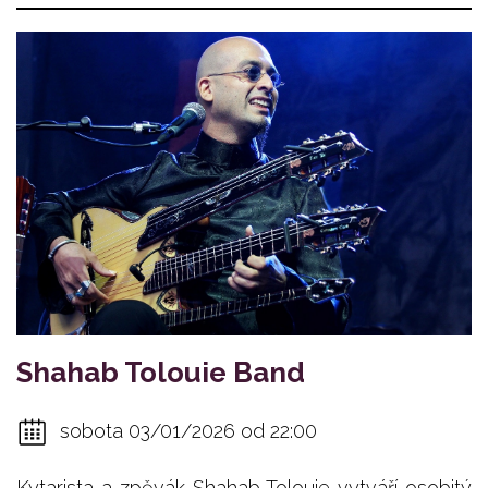
Shahab Tolouie Band
sobota 03/01/2026 od 22:00
Kytarista a zpěvák Shahab Tolouie vytváří osobitý