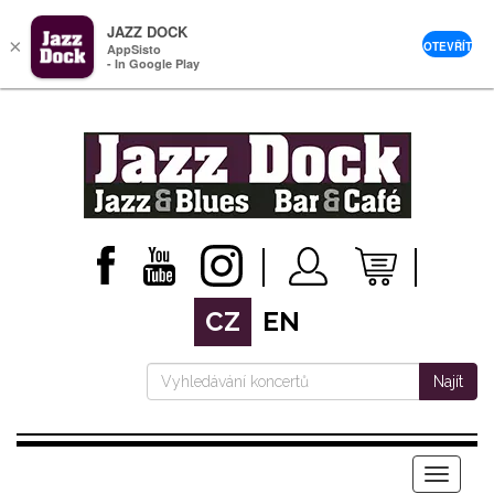
JAZZ DOCK
×
OTEVŘÍT
AppSisto
- In Google Play
CZ
EN
Najít
Menu