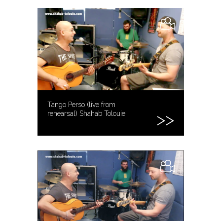
Tango Perso (live from
rehearsal) Shahab Tolouie