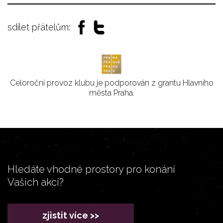
sdílet přátelům:
Celoroční provoz klubu je podporován z grantu Hlavního
města Praha.
Hledáte vhodné prostory pro konání
Vašich akcí?
zjistit více >>