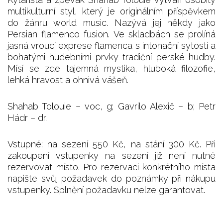
multikulturní styl, který je originálním příspěvkem
do žánru world music. Nazývá jej někdy jako
Persian flamenco fusion. Ve skladbách se prolíná
jasná vroucí exprese flamenca s intonační sytostí a
bohatými hudebními prvky tradiční perské hudby.
Mísí se zde tajemná mystika, hluboká filozofie,
lehká hravost a ohnivá vášeň.
Shahab Tolouie – voc, g; Gavrilo Alexič – b; Petr
Hádr – dr.
Vstupné: na sezení 550 Kč, na stání 300 Kč. Při
zakoupení vstupenky na sezení již není nutné
rezervovat místo. Pro rezervaci konkrétního místa
napište svůj požadavek do poznámky při nákupu
vstupenky. Splnění požadavku nelze garantovat.