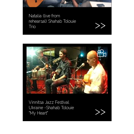
Natalia (live from
rehearsal) Shahab Tolouie
Trio
Vinnitsa Jazz Festival.
Ukraine -Shahab Tolouie
"My Heart"