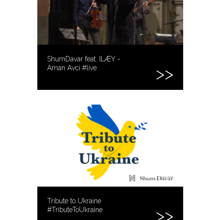
ShumDavar feat. ILÆY -
Aman Avci #live
Tribute to Ukraine
#TributeToUkraine