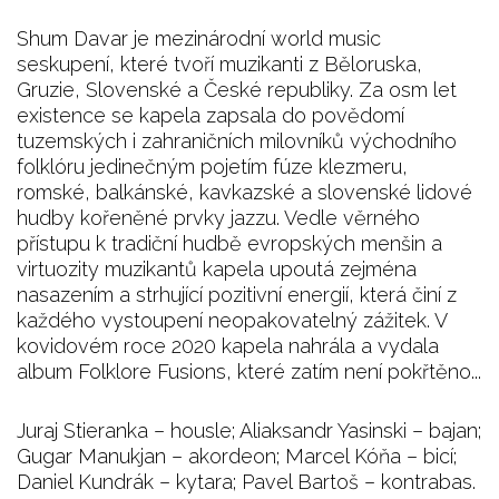
Shum Davar je mezinárodní world music
seskupení, které tvoří muzikanti z Běloruska,
Gruzie, Slovenské a České republiky. Za osm let
existence se kapela zapsala do povědomí
tuzemských i zahraničních milovníků východního
folklóru jedinečným pojetím fúze klezmeru,
romské, balkánské, kavkazské a slovenské lidové
hudby kořeněné prvky jazzu. Vedle věrného
přístupu k tradiční hudbě evropských menšin a
virtuozity muzikantů kapela upoutá zejména
nasazením a strhující pozitivní energií, která činí z
každého vystoupení neopakovatelný zážitek. V
kovidovém roce 2020 kapela nahrála a vydala
album Folklore Fusions, které zatím není pokřtěno...
Juraj Stieranka – housle; Aliaksandr Yasinski – bajan;
Gugar Manukjan – akordeon; Marcel Kóňa – bicí;
Daniel Kundrák – kytara; Pavel Bartoš – kontrabas.