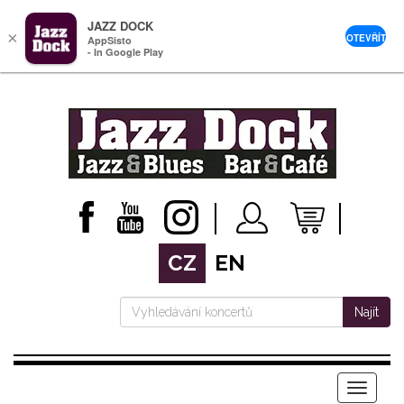
JAZZ DOCK
×
OTEVŘÍT
AppSisto
- In Google Play
CZ
EN
Najít
Menu