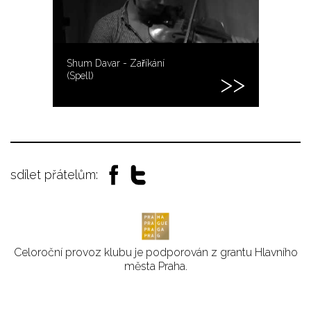
Shum Davar - Zaříkání
(Spell)
sdílet přátelům:
Celoroční provoz klubu je podporován z grantu Hlavního
města Praha.