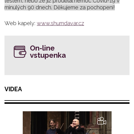
testem, nebo že již prodělal nemoc Covid-19 v
minulých 90 dnech. Děkujeme za pochopení!
Web kapely:
www.shumdavar.cz
On-line
vstupenka
VIDEA