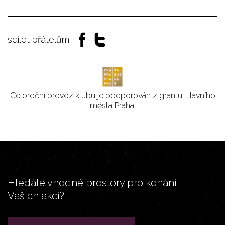
sdílet přátelům:
Celoroční provoz klubu je podporován z grantu Hlavního
města Praha.
Hledáte vhodné prostory pro konání
Vašich akcí?