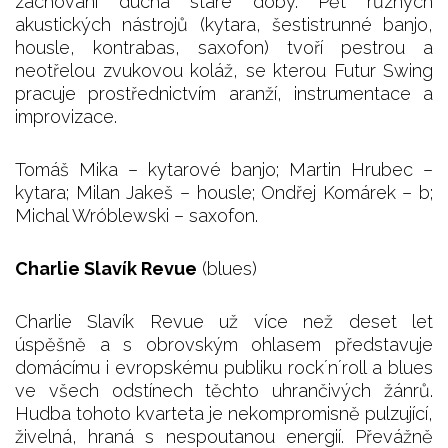
zachování ducha staré doby. Pět různých
akustických nástrojů (kytara, šestistrunné banjo,
housle, kontrabas, saxofon) tvoří pestrou a
neotřelou zvukovou koláž, se kterou Futur Swing
pracuje prostřednictvím aranží, instrumentace a
improvizace.
Tomáš Mika – kytarové banjo; Martin Hrubec –
kytara; Milan Jakeš – housle; Ondřej Komárek – b;
Michal Wróblewski – saxofon.
Charlie Slavík Revue
(blues)
Charlie Slavík Revue už více než deset let
úspěšně a s obrovským ohlasem představuje
domácímu i evropskému publiku rock´n´roll a blues
ve všech odstínech těchto uhrančivých žánrů.
Hudba tohoto kvarteta je nekompromisně pulzující,
živelná, hraná s nespoutanou energií. Převážně