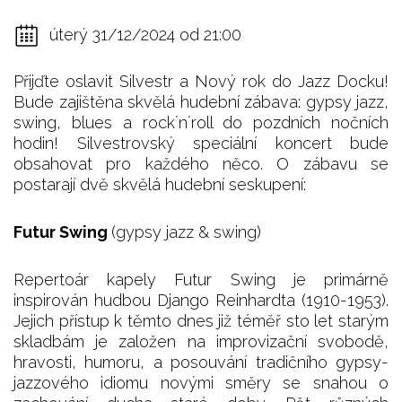
úterý 31/12/2024 od 21:00
Přijďte oslavit Silvestr a Nový rok do Jazz Docku!
Bude zajištěna skvělá hudební zábava: gypsy jazz,
swing, blues a rock´n´roll do pozdních nočních
hodin! Silvestrovský speciální koncert bude
obsahovat pro každého něco. O zábavu se
postarají dvě skvělá hudební seskupení:
Futur Swing
(gypsy jazz & swing)
Repertoár kapely Futur Swing je primárně
inspirován hudbou Django Reinhardta (1910-1953).
Jejich přístup k těmto dnes již téměř sto let starým
skladbám je založen na improvizační svobodě,
hravosti, humoru, a posouvání tradičního gypsy-
jazzového idiomu novými směry se snahou o