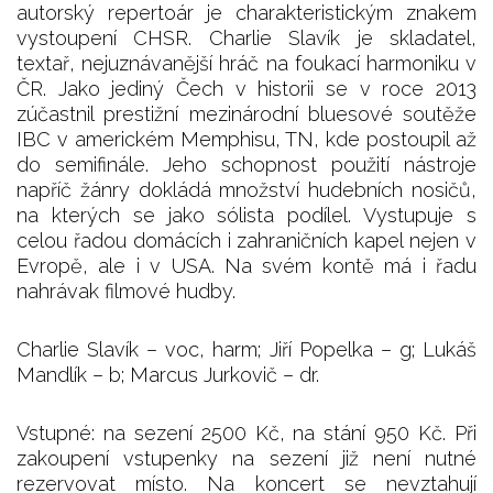
autorský repertoár je charakteristickým znakem
vystoupení CHSR. Charlie Slavík je skladatel,
textař, nejuznávanější hráč na foukací harmoniku v
ČR. Jako jediný Čech v historii se v roce 2013
zúčastnil prestižní mezinárodní bluesové soutěže
IBC v americkém Memphisu, TN, kde postoupil až
do semifinále. Jeho schopnost použití nástroje
napříč žánry dokládá množství hudebních nosičů,
na kterých se jako sólista podílel. Vystupuje s
celou řadou domácích i zahraničních kapel nejen v
Evropě, ale i v USA. Na svém kontě má i řadu
nahrávak filmové hudby.
Charlie Slavík – voc, harm; Jiří Popelka – g; Lukáš
Mandlík – b; Marcus Jurkovič – dr.
Vstupné: na sezení 2500 Kč, na stání 950 Kč. Při
zakoupení vstupenky na sezení již není nutné
rezervovat místo. Na koncert se nevztahují