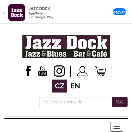
JAZZ DOCK
×
OTEVŘÍT
AppSisto
- In Google Play
CZ
EN
Najít
Menu