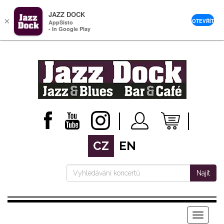
JAZZ DOCK
×
OTEVŘÍT
AppSisto
- In Google Play
CZ
EN
Najít
Menu