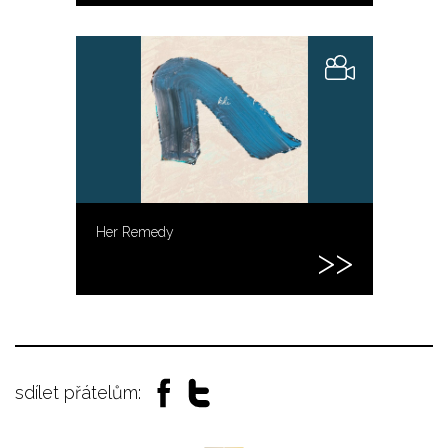
Her Remedy
sdílet přátelům: