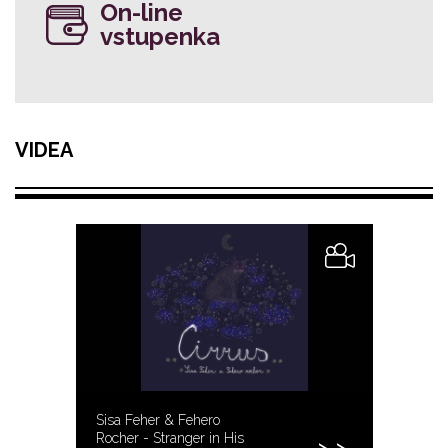
On-line
vstupenka
VIDEA
Sisa Feher & Fehero
Rocher - Stranger in His