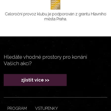
Celoroční provoz klubu je podporován z grantu Hlavního
města Praha.
Hledáte vhodné prostory pro konání
Vašich akcí?
zjistit více >>
PROGRAM
VSTUPENKY