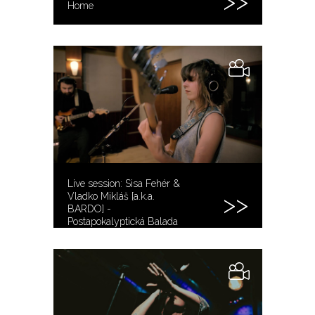
Home
Live session: Sisa Fehér &
Vladko Mikláš [a.k.a.
BARDO] -
Postapokalyptická Balada