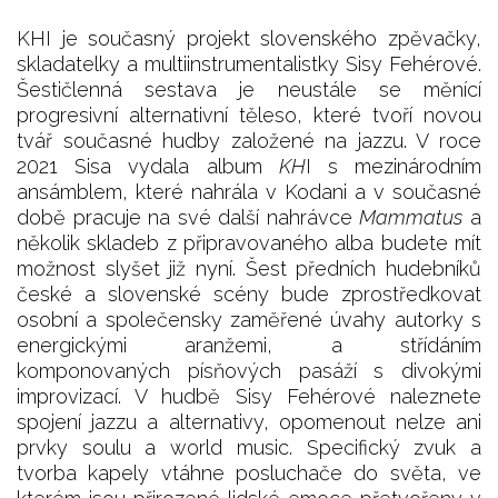
KHI je současný projekt slovenského zpěvačky,
skladatelky a multiinstrumentalistky Sisy Fehérové.
Šestičlenná sestava je neustále se měnící
progresivní alternativní těleso, které tvoří novou
tvář současné hudby založené na jazzu. V roce
2021 Sisa vydala album
KH
I s mezinárodním
ansámblem, které nahrála v Kodani a v současné
době pracuje na své další nahrávce
Mammatus
a
několik skladeb z připravovaného alba budete mít
možnost slyšet již nyní. Šest předních hudebníků
české a slovenské scény bude zprostředkovat
osobní a společensky zaměřené úvahy autorky s
energickými aranžemi, a střídáním
komponovaných písňových pasáží s divokými
improvizací. V hudbě Sisy Fehérové naleznete
spojení jazzu a alternativy, opomenout nelze ani
prvky soulu a world music. Specifický zvuk a
tvorba kapely vtáhne posluchače do světa, ve