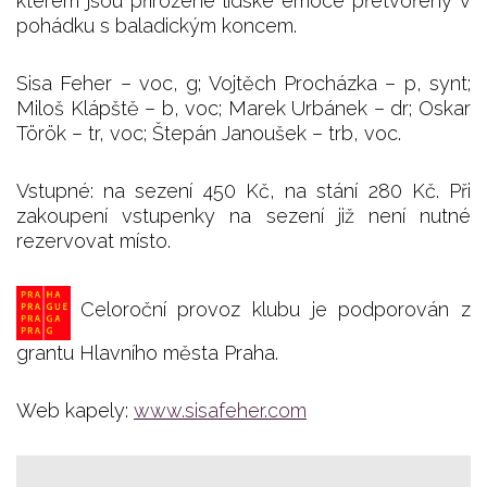
kterém jsou přirozené lidské emoce přetvořeny v
pohádku s baladickým koncem.
Sisa Feher – voc, g; Vojtěch Procházka – p, synt;
Miloš Klápště – b, voc; Marek Urbánek – dr; Oskar
Török – tr, voc; Štepán Janoušek – trb, voc.
Vstupné: na sezení 450 Kč, na stání 280 Kč. Při
zakoupení vstupenky na sezení již není nutné
rezervovat místo.
Celoroční provoz klubu je podporován z
grantu Hlavního města Praha.
Web kapely:
www.sisafeher.com