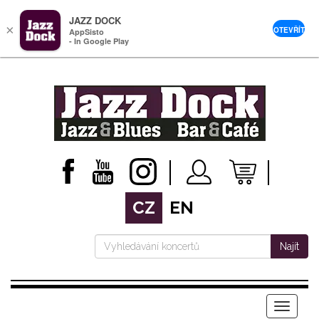
JAZZ DOCK
×
OTEVŘÍT
AppSisto
- In Google Play
CZ
EN
Najít
Menu