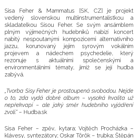
Sisa Feher & Mammatus [SK, CZ] je projekt
vedený slovenskou multiinstrumentalistkou a
skladatelkou Sisou Feher. Se svým ansámblem
plným výjimečných hudebníků nabízí koncert
nabitý nespoutanými kompozicemi alternativního
jazzu, korunovaný jejím syrovým vokálním
projevem a nádechem psychedelie, který
rezonuje s aktuálními společenskými a
environmentálními tématy, jimiž se její hudba
zabývá.
„Tvorba Sisy Feher je prostoupená svobodou. Nejde
o to, zda vydá dobré album – vysoká kvalita už
nepřekvapí – ale jaký směr hudebního vyjádření
zvolí.“
– Hudba.sk
Sisa Feher – zpěv, kytara; Vojtěch Procházka –
klávesy, syntezátory; Oskar Török – trubka; Štěpán