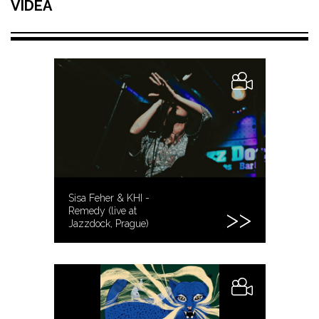
VIDEA
Sisa Feher & KHI -
Remedy (live at
Jazzdock, Prague)