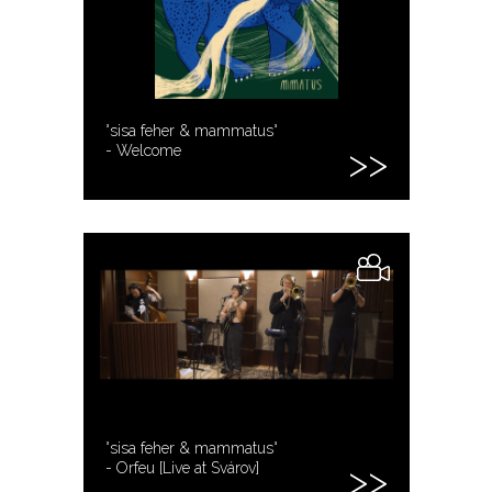
°sisa feher & mammatus°
- Welcome
°sisa feher & mammatus°
- Orfeu [Live at Svárov]