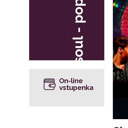
soul - pop
On-line
vstupenka