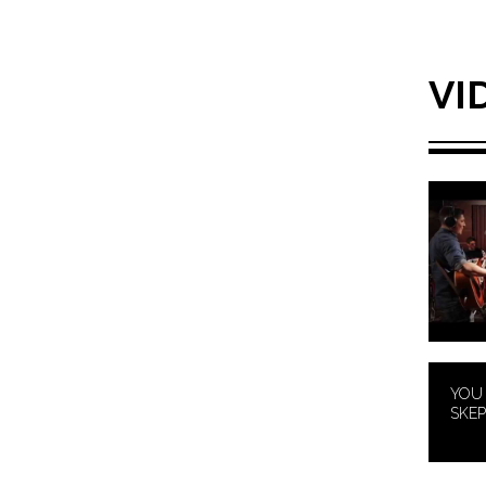
VI
YOU 
SKEP