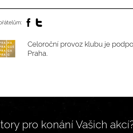
 přátelům:
Celoroční provoz klubu je podp
Praha.
ory pro konání Vašich akcí