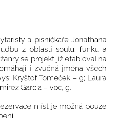
taristy a písničkáře Jonathana
udbu z oblasti soulu, funku a
nry se projekt již etabloval na
omáhají i zvučná jména všech
eys; Kryštof Tomeček – g; Laura
mirez Garcia – voc, g.
 Rezervace míst je možná pouze
pení.