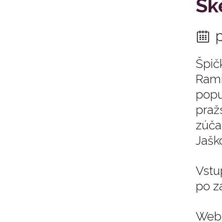
Sk
Špič
Rami
popu
praž
zúča
Jašk
Vstu
po z
Web 