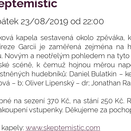
eptemistic
pátek 23/08/2019 od 22:00
ková kapela sestavená okolo zpěváka, ky
reze Garcii je zaměřená zejména na h
. Novým a neotřelým pohledem na tyto žá
ské scéně, k čemuž hojnou měrou nap
stněných hudebníků: Daniel Bulatkin – k
ová – b; Oliver Lipenský – dr; Jonathan Ra
pné na sezení 370 Kč, na stání 250 Kč.
akoupení vstupenky. Děkujeme za pocho
kapely:
www.skeptemistic.com