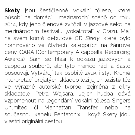
Skety
jsou šestičlenné vokální těleso, které
působí na domácí i mezinárodní scéně od roku
2014, kdy jeho členové zvítězili v jazzové sekci na
mezinárodním festivalu „vokal.total“ v Grazu. Mají
na svém kontě debutové CD
Skety
, které bylo
nominováno ve čtyřech kategoriích na žánrové
ceny CARA (Contemporary A cappella Recording
Awards). Sami se hlásí k odkazu jazzových a
cappella souborů, ale tyto hranice rádi a často
posouvají. Vytvářejí tak osobitý zvuk i styl. Kromě
interpretací přejatých skladeb leží jejich těžiště též
ve výrazné autorské tvorbě, zejména z dílny
skladatele Petra Wajsara. Jejich hudba dává
vzpomenout na legendární vokální tělesa Singers
Unlimited či Manhattan Transfer, nebo na
současnou kapelu Pentatonix, i když Skety jdou
vlastní originální cestou.