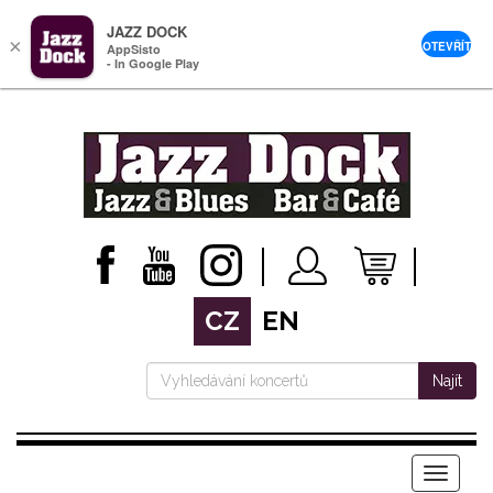
JAZZ DOCK
×
OTEVŘÍT
AppSisto
- In Google Play
CZ
EN
Najít
Menu