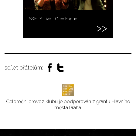
SKETY Live - Oleo Fugue
sdílet přátelům:
Celoroční provoz klubu je podporován z grantu Hlavního
města Praha.