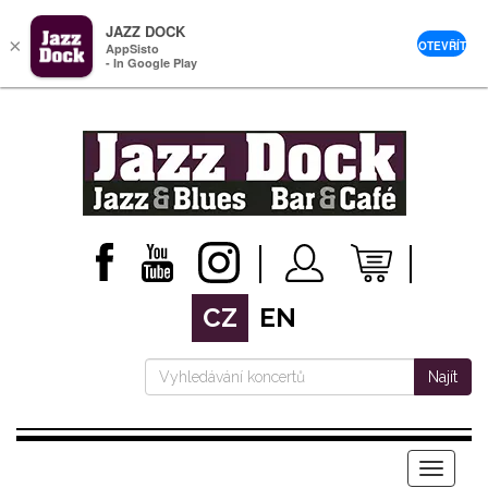
JAZZ DOCK
×
OTEVŘÍT
AppSisto
- In Google Play
CZ
EN
Najít
Menu