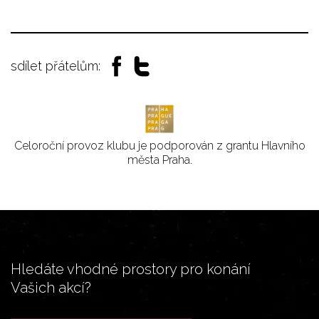
sdílet přátelům:
Celoroční provoz klubu je podporován z grantu Hlavního
města Praha.
Hledáte vhodné prostory pro konání
Vašich akcí?