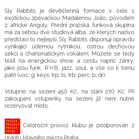
Sly Rabbits je devítičlenná formace v čele s
exotickou zpěvačkou Madalenou João, původem
z africké Angoly. Přední pražská funková skupina
má za sebou dvě studiová alba, ze kterých naživo
představí to nejlepší. Sly Rabbits disponují opravdu
vynikající údernou rytmikou, ostrou dechovou
sekcí a charismatickým vokálem. Můžete se tedy
těšit na energickou show a cestu napříč žánry,
jako jsou funk, R´n´B, jazz, soul, a vše co k tomu
patří (voc; g; keys; trp; ts; trb; perc; b; dr).
Vstupné: na sezení 450 Kč, na stání 270 Kč. Při
zakoupení vstupenky na sezení již není nutné
rezervovat místo.
Celoroční provoz klubu je podporován z
grantu Hlavního města Praha