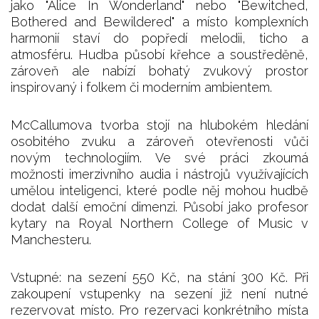
jako "Alice In Wonderland" nebo "Bewitched,
Bothered and Bewildered" a místo komplexních
harmonií staví do popředí melodii, ticho a
atmosféru. Hudba působí křehce a soustředěně,
zároveň ale nabízí bohatý zvukový prostor
inspirovaný i folkem či moderním ambientem.
McCallumova tvorba stojí na hlubokém hledání
osobitého zvuku a zároveň otevřenosti vůči
novým technologiím. Ve své práci zkoumá
možnosti imerzivního audia i nástrojů využívajících
umělou inteligenci, které podle něj mohou hudbě
dodat další emoční dimenzi. Působí jako profesor
kytary na Royal Northern College of Music v
Manchesteru.
Vstupné: na sezení 550 Kč, na stání 300 Kč. Při
zakoupení vstupenky na sezení již není nutné
rezervovat místo. Pro rezervaci konkrétního místa