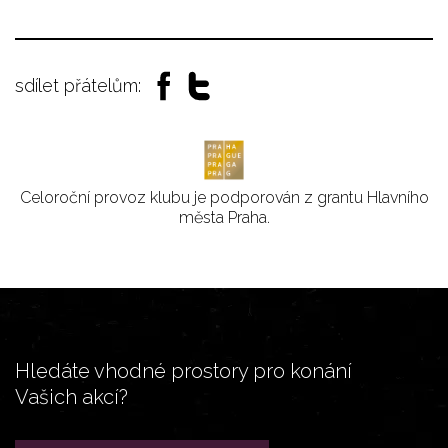
sdílet přátelům:
Celoroční provoz klubu je podporován z grantu Hlavního
města Praha.
Hledáte vhodné prostory pro konání
Vašich akcí?