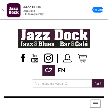
JAZZ DOCK
×
OTEVŘÍT
AppSisto
- In Google Play
CZ
EN
Najít
Menu