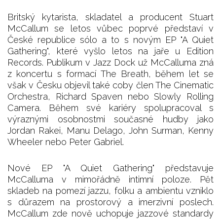
Britský kytarista, skladatel a producent Stuart
McCallum se letos vůbec poprvé představí v
České republice sólo a to s novým EP "A Quiet
Gathering", které vyšlo letos na jaře u Edition
Records. Publikum v Jazz Dock už McCalluma zná
z koncertu s formací The Breath, během let se
však v Česku objevil také coby člen The Cinematic
Orchestra, Richard Spaven nebo Slowly Rolling
Camera. Během své kariéry spolupracoval s
výraznými osobnostmi současné hudby jako
Jordan Rakei, Manu Delago, John Surman, Kenny
Wheeler nebo Peter Gabriel.
Nové EP "A Quiet Gathering" představuje
McCalluma v mimořádně intimní poloze. Pět
skladeb na pomezí jazzu, folku a ambientu vzniklo
s důrazem na prostorový a imerzivní poslech.
McCallum zde nově uchopuje jazzové standardy