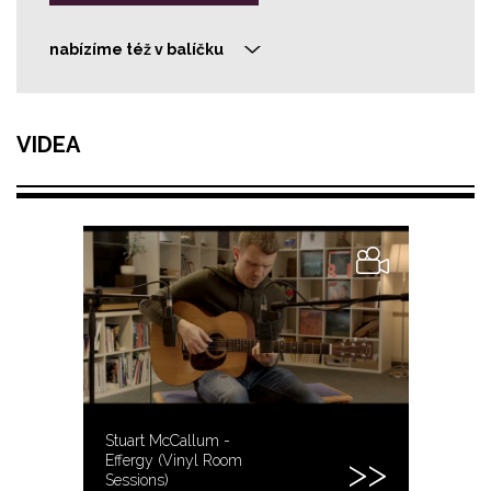
nabízíme též v balíčku
>
VIDEA
Stuart McCallum -
Effergy (Vinyl Room
Sessions)