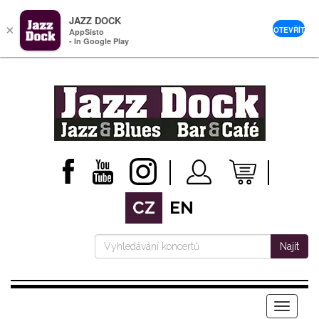
JAZZ DOCK
×
OTEVŘÍT
AppSisto
- In Google Play
CZ
EN
Najít
Menu