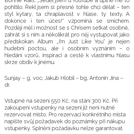
Bonnie Raitt. „Seděl jsem u YouTube a úplně mě to
pohltilo. Řekl jsem si: přesně tohle chci dělat – ten
styl kytary, ta chraplavost v hlase, ty texty. A
dokonce i ten účes!“ vzpomíná se smíchem.
Později měl i možnost se s Chrisem setkat osobně,
zahrát si s ním a několikrát pro něj vystupovat jako
předskokan. Album „I’m Just Like You“ je nejen
hudební poctou, ale i osobním vyznáním – o
hledání vzorů, inspiraci a cestě k vlastnímu hlasu
skrze obdiv k jinému.
Sunjay – g, voc; Jakub Hlobil – bg, Antonín Jína –
dr.
Vstupné na sezení 550 Kč, na stání 300 Kč. Při
zakoupení vstupenky na sezení již není nutné
rezervovat místo. Pro rezervaci konkrétního místa
napište svůj požadavek do poznámky při nákupu
vstupenky. Splnění požadavku nelze garantovat.