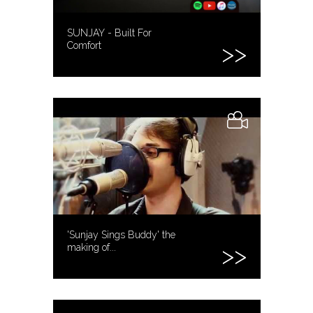
SUNJAY - Built For
Comfort
'Sunjay Sings Buddy' the
making of...