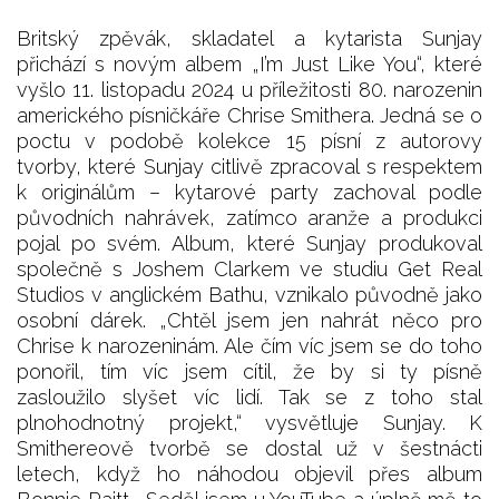
Britský zpěvák, skladatel a kytarista Sunjay
přichází s novým albem „I’m Just Like You“, které
vyšlo 11. listopadu 2024 u příležitosti 80. narozenin
amerického písničkáře Chrise Smithera. Jedná se o
poctu v podobě kolekce 15 písní z autorovy
tvorby, které Sunjay citlivě zpracoval s respektem
k originálům – kytarové party zachoval podle
původních nahrávek, zatímco aranže a produkci
pojal po svém. Album, které Sunjay produkoval
společně s Joshem Clarkem ve studiu Get Real
Studios v anglickém Bathu, vznikalo původně jako
osobní dárek. „Chtěl jsem jen nahrát něco pro
Chrise k narozeninám. Ale čím víc jsem se do toho
ponořil, tím víc jsem cítil, že by si ty písně
zasloužilo slyšet víc lidí. Tak se z toho stal
plnohodnotný projekt,“ vysvětluje Sunjay. K
Smithereově tvorbě se dostal už v šestnácti
letech, když ho náhodou objevil přes album