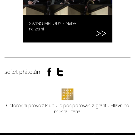
SWING MELODY - Nebe
na zemi
sdílet přátelům:
Celoroční provoz klubu je podporován z grantu Hlavního
města Praha.