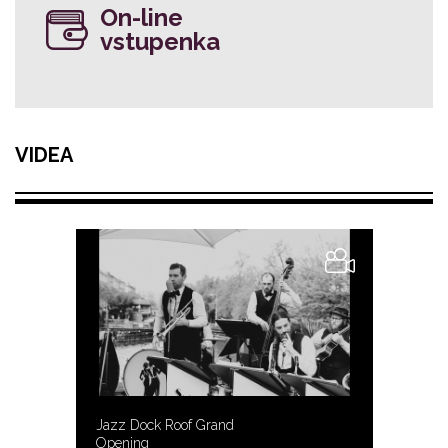
On-line
vstupenka
VIDEA
Jazz Dock Roof Grand
Opening