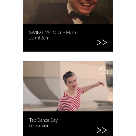
SWING MELODY - Měsíc
za mřížemi
Tap Dance Day
celebration