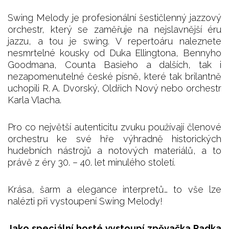
Swing Melody je profesionální šestičlenný jazzový
orchestr, který se zaměřuje na nejslavnější éru
jazzu, a tou je swing. V repertoáru naleznete
nesmrtelné kousky od Duka Ellingtona, Bennyho
Goodmana, Counta Basieho a dalších, tak i
nezapomenutelné české písně, které tak brilantně
uchopili R. A. Dvorský, Oldřich Nový nebo orchestr
Karla Vlacha.
Pro co největší autenticitu zvuku používají členové
orchestru ke své hře výhradně historických
hudebních nástrojů a notových materiálů, a to
právě z éry 30. – 40. let minulého století.
Krása, šarm a elegance interpretů… to vše lze
nalézti při vystoupení Swing Melody!
Jako speciální hosté vystoupí zpěvačka Radka