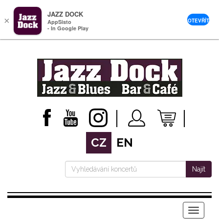
JAZZ DOCK
×
OTEVŘÍT
AppSisto
- In Google Play
CZ
EN
Najít
Menu