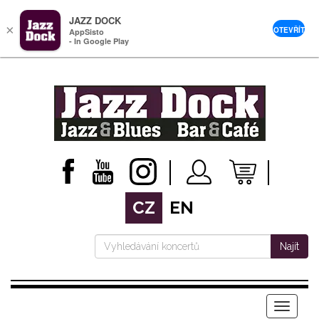
JAZZ DOCK
×
OTEVŘÍT
AppSisto
- In Google Play
CZ
EN
Najít
Menu