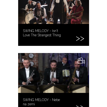
SWING MELODY - Isn't
Love The Strangest Thing
SWING MELODY - Nebe
na zemi