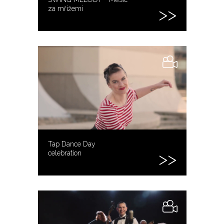
za mřížemi
Tap Dance Day
celebration