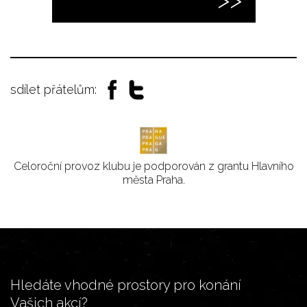
sdílet přátelům:
Celoroční provoz klubu je podporován z grantu Hlavního
města Praha.
Hledáte vhodné prostory pro konání
Vašich akcí?