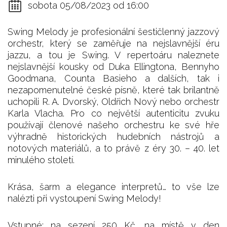
sobota 05/08/2023 od 16:00
Swing Melody je profesionální šestičlenný jazzový
orchestr, který se zaměřuje na nejslavnější éru
jazzu, a tou je Swing. V repertoáru naleznete
nejslavnější kousky od Duka Ellingtona, Bennyho
Goodmana, Counta Basieho a dalších, tak i
nezapomenutelné české písně, které tak brilantně
uchopili R. A. Dvorský, Oldřich Nový nebo orchestr
Karla Vlacha. Pro co největší autenticitu zvuku
používají členové našeho orchestru ke své hře
výhradně historických hudebních nástrojů a
notových materiálů, a to právě z éry 30. – 40. let
minulého století.
Krása, šarm a elegance interpretů… to vše lze
nalézti při vystoupení Swing Melody!
Vstupné: na sezení 250 Kč, na místě v den