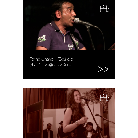
Terne Čhave - "Bešla e
čhaj " Live@JazzDock