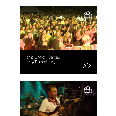
Terne Čhave - Čardáš -
Live@Trutnoff 2015