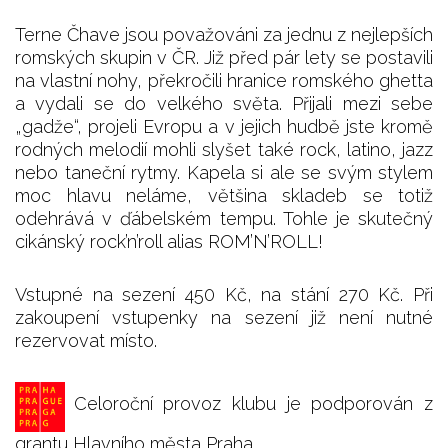
Terne Čhave jsou považováni za jednu z nejlepších
romských skupin v ČR. Již před pár lety se postavili
na vlastní nohy, překročili hranice romského ghetta
a vydali se do velkého světa. Přijali mezi sebe
„gadže“, projeli Evropu a v jejich hudbě jste kromě
rodných melodií mohli slyšet také rock, latino, jazz
nebo taneční rytmy. Kapela si ale se svým stylem
moc hlavu neláme, většina skladeb se totiž
odehrává v ďábelském tempu. Tohle je skutečný
cikánský rock’n’roll alias ROM’N’ROLL!
Vstupné na sezení 450 Kč, na stání 270 Kč. Při
zakoupení vstupenky na sezení již není nutné
rezervovat místo.
Celoroční provoz klubu je podporován z
grantu Hlavního města Praha.