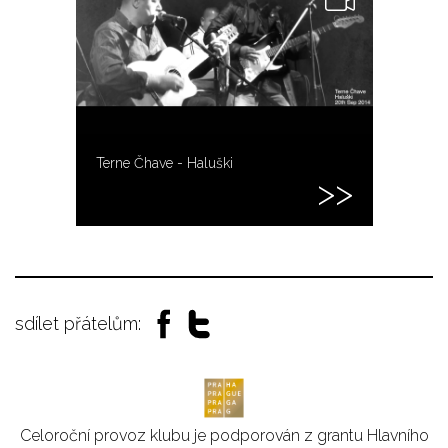
Terne Čhave - Haluški
sdílet přátelům:
Celoroční provoz klubu je podporován z grantu Hlavního