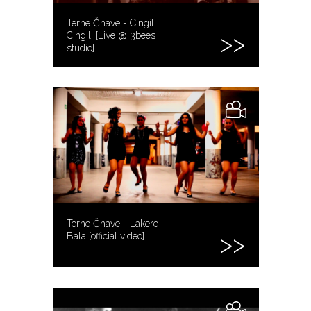
Terne Čhave - Cingili
Cingili [Live @ 3bees
studio]
Terne Čhave - Lakere
Bala [official video]