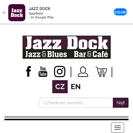
JAZZ DOCK
×
OTEVŘÍT
AppSisto
- In Google Play
CZ
EN
Najít
Menu