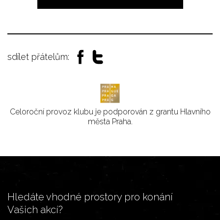
sdílet přátelům:
Celoroční provoz klubu je podporován z grantu Hlavního
města Praha.
Hledáte vhodné prostory pro konání
Vašich akcí?