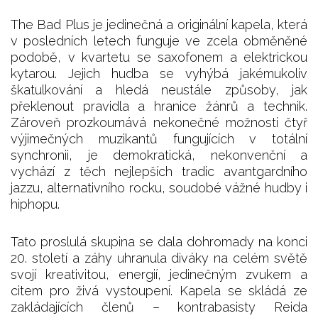
The Bad Plus je jedinečná a originální kapela, která
v posledních letech funguje ve zcela obměněné
podobě, v kvartetu se saxofonem a elektrickou
kytarou. Jejich hudba se vyhýbá jakémukoliv
škatulkování a hledá neustále způsoby, jak
překlenout pravidla a hranice žánrů a technik.
Zároveň prozkoumává nekonečné možnosti čtyř
výjimečných muzikantů fungujících v totální
synchronii, je demokratická, nekonvenční a
vychází z těch nejlepších tradic avantgardního
jazzu, alternativního rocku, soudobé vážné hudby i
hiphopu.
Tato proslulá skupina se dala dohromady na konci
20. století a záhy uhranula diváky na celém světě
svojí kreativitou, energií, jedinečným zvukem a
citem pro živá vystoupení. Kapela se skládá ze
zakládajících členů – kontrabasisty Reida