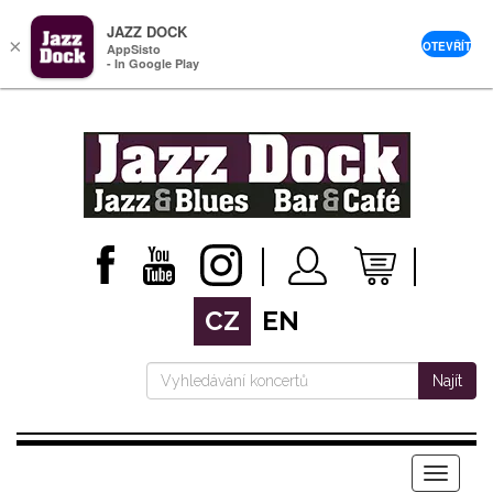
JAZZ DOCK
×
OTEVŘÍT
AppSisto
- In Google Play
CZ
EN
Najít
Menu