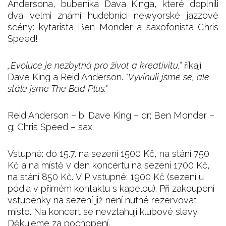
Andersona, bubeníka Dava Kinga, které doplnili
dva velmi známí hudebníci newyorské jazzové
scény: kytarista Ben Monder a saxofonista Chris
Speed!
„Evoluce je nezbytná pro život a kreativitu,“
říkají
Dave King a Reid Anderson.
"Vyvinuli jsme se, ale
stále jsme The Bad Plus."
Reid Anderson – b; Dave King – dr; Ben Monder –
g; Chris Speed – sax.
Vstupné: do 15.7. na sezení 1500 Kč, na stání 750
Kč a na místě v den koncertu na sezení 1700 Kč,
na stání 850 Kč. VIP vstupné: 1900 Kč (sezení u
pódia v přímém kontaktu s kapelou). Při zakoupení
vstupenky na sezení již není nutné rezervovat
místo. Na koncert se nevztahují klubové slevy.
Děkujeme za pochopení.