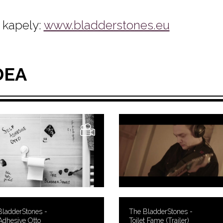
kapely:
www.bladderstones.eu
DEA
BladderStones -
The BladderStones -
Adhesive Otto
Toilet Fame (Trailer)