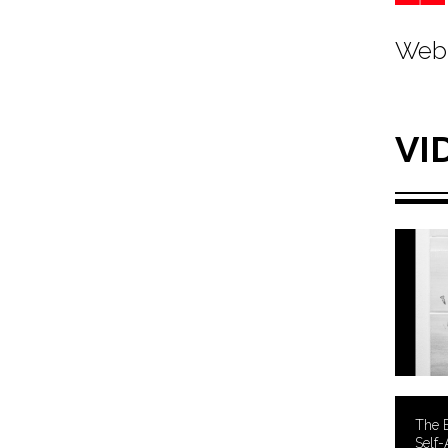
Web 
VI
The 
Self-