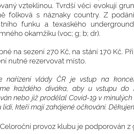
kovaný vzteklinou. Tvrdší věci evokují gru
ě folková s náznaky country. Z podání 
tního funku a texaského undergroundu
omného okamžiku (voc; g; b; dr).
pné na sezení 270 Kč, na stání 170 Kč. P
ení nutné rezervovat místo.
e nařízení vlády ČR je vstup na koncer
íme každého diváka, aby u vstupu do kl
ván nebo již prodělal Covid-19 v minulýc
u lidí, kteří mají zahájené očkování. Děku
Celoroční provoz klubu je podporován z