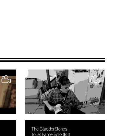
The BladderStones -
Toilet Fame Solo (Is It