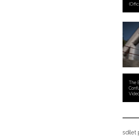
(Offic
The 
Confu
Video
sdílet