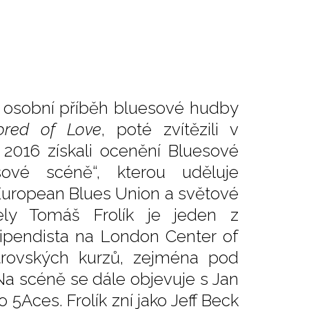
 a osobní příběh bluesové hudby
ored of Love
, poté zvítězili v
 2016 získali ocenění Bluesové
ové scéně“, kterou uděluje
European Blues Union a světové
ely Tomáš Frolík je jeden z
tipendista na London Center of
trovských kurzů, zejména pod
a scéně se dále objevuje s Jan
Aces. Frolík zní jako Jeff Beck