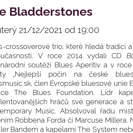
e Bladderstones
úterý 21/12/2021 od 19:00
s-crossoverové trio, které hledá tradici
učasnosti. V roce 2014 vydali CD
B
národní soutěži Blues Aperitiv a v roce
ety „Nejlepší počin na české blues
smusic.sk, člen Evropské bluesové unie 
ce The Blues Foundation. Lídr kap
alentovanějších hráčů své generace a s
emporary Music. Absolvoval řadu mis
ním Robbena Forda či Marcuse Millera. N
ler Bandem a kapelami The System nebo 5