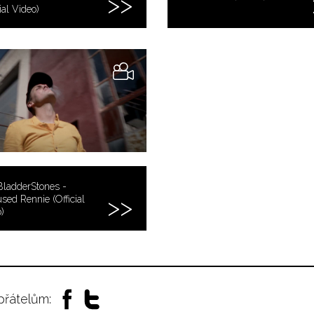
ial Video)
BladderStones -
sed Rennie (Official
)
 přátelům: