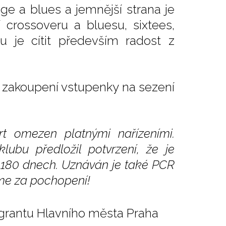
nge a blues a jemnější strana je
crossoveru a bluesu, sixtees,
 je cítit především radost z
ři zakoupení vstupenky na sezení
t omezen platnými nařízeními.
ubu předložil potvrzení, že je
h 180 dnech. Uznáván je také PCR
jeme za pochopení!
 grantu Hlavního města Praha