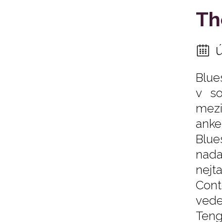
Th
Blue
v so
mezi
ank
Blue
nada
nejt
Cont
vede
Teng