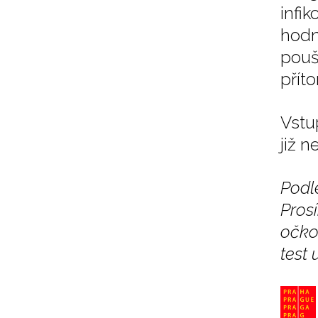
infi
hodn
pouš
přít
Vstu
již n
Podl
Pros
očko
test 