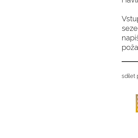
Vstu
seze
napi
poža
sdílet