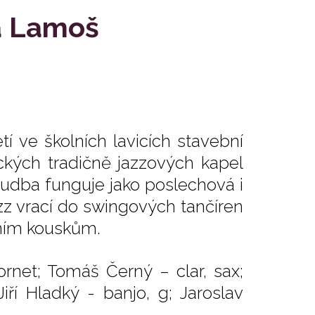
a Lamoš
tí ve školních lavicích stavební
ckých tradičně jazzových kapel
 Hudba funguje jako poslechová i
azz vrací do swingových tančíren
čním kouskům.
rnet; Tomáš Černý – clar, sax;
iří Hladký - banjo, g; Jaroslav