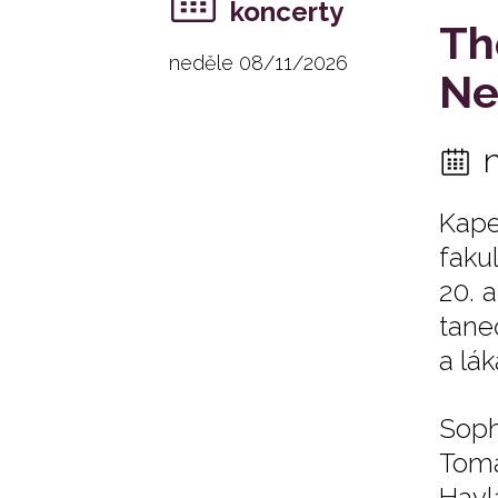
koncerty
Th
neděle 08/11/2026
Ne
Kape
faku
20. 
tane
a lá
Soph
Tomá
Havla