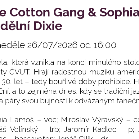
e Cotton Gang & Sophi
dělní Dixie
neděle 26/07/2026 od 16:00
la, která vznikla na konci minulého stole
lty ČVUT. Hrají radostnou muziku ameri
a 30. let – tedy bouřlivé doby prohibice.
ční, a to zejména dnes, kdy se tradiční j
ká páry svou bujností k odvázaným tane
ia Lamoš – voc; Miroslav Výravský – co
š Velínský – trb; Jaromír Kadlec – p; J
s – bassaxofon; Jonáš Gilík – dr.