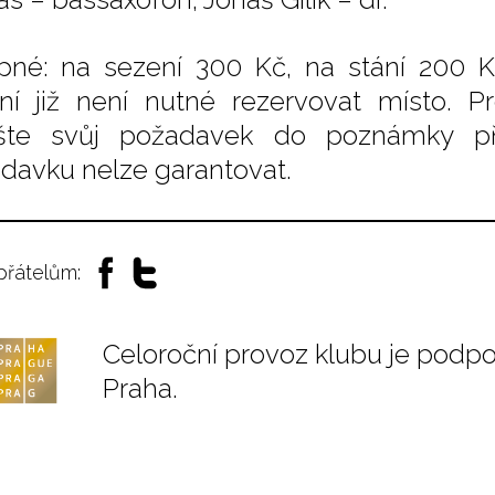
pné: na sezení 300 Kč, na stání 200 K
ní již není nutné rezervovat místo. Pr
šte svůj požadavek do poznámky př
davku nelze garantovat.
 přátelům:
Celoroční provoz klubu je podp
Praha.