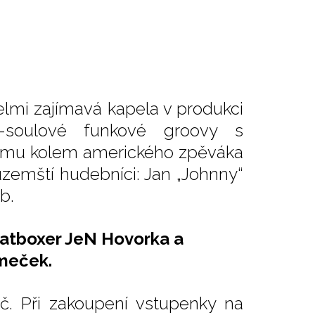
velmi zajímavá kapela v produkci
-soulové funkové groovy s
nému kolem amerického zpěváka
uzemští hudebníci: Jan „Johnny“
b.
eatboxer JeN Hovorka a
meček.
č. Při zakoupení vstupenky na