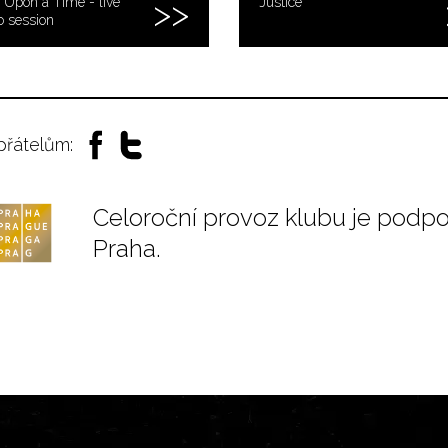
Upon a Time - live
Justice
o session
 přátelům:
Celoroční provoz klubu je podp
Praha.