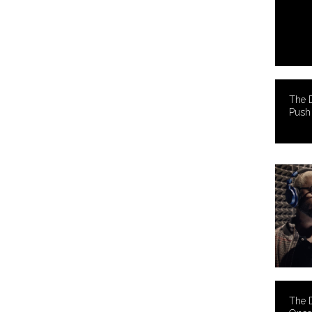
The
Push
The