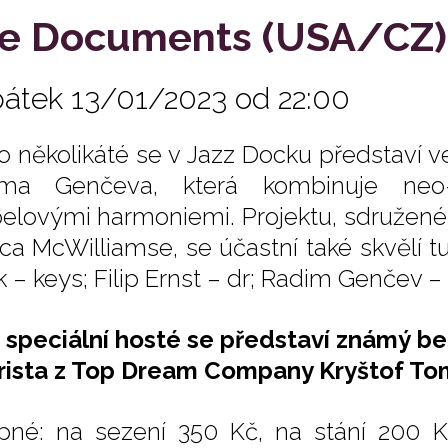
e Documents (USA/CZ)
pátek 13/01/2023 od 22:00
po několikáté se v Jazz Docku představí 
ima Genčeva, která kombinuje neo
elovými harmoniemi. Projektu, sdruže
ca McWilliamse, se účastní také skvělí t
 – keys; Filip Ernst – dr; Radim Genčev – 
 speciální hosté se představí známý b
rista z Top Dream Company Kryštof To
pné: na sezení 350 Kč, na stání 200 K