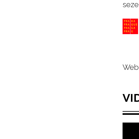
seze
Web 
VI