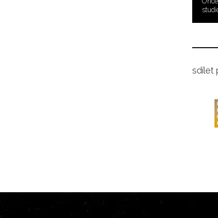
Once 
studi
sdílet