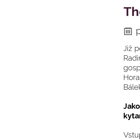
Th
Již 
Rad
gosp
Hora
Bálek
Jako
kyta
Vstu