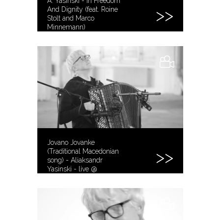
A. Yasinski - In Freedom
And Dignity (feat. Roine
Stolt and Marco
Minnemann)
Jovano Jovanke
(Traditional Macedonian
song) - Aliaksandr
Yasinski - live @
Pragovka