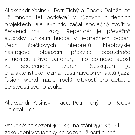
Aliaksandr Yasinski, Petr Tichý a Radek Doležal se
už mnoho let potkávají v různých hudebních
projektech, ale jako trio začali společně tvořit v
červenci roku 2023. Repertoár je převážně
autorský. Unikátní hudba v jedinečném podání
třech špičkových interpretů. Neobvyklé
nástrojové obsazení překvapí posluchače
virtuozitou a živelnou energii. Trio, co nese radost
ze společného tvoření. Seskupení je
charakteristické rozmanitostí hudebních stylů (jazz,
fusion, world music, rock), citlivostí pro detail a
čerstvostí svého zvuku.
Aliaksandr Yasinski – acc; Petr Tichý – b; Radek
Doležal – dr.
Vstupné: na sezení 400 Kč, na stání 250 Kč. Při
zakoupení vstupenky na sezení již není nutné