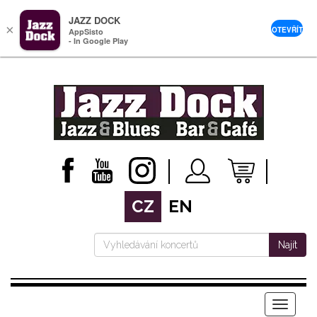
JAZZ DOCK
×
OTEVŘÍT
AppSisto
- In Google Play
CZ
EN
Najít
Menu