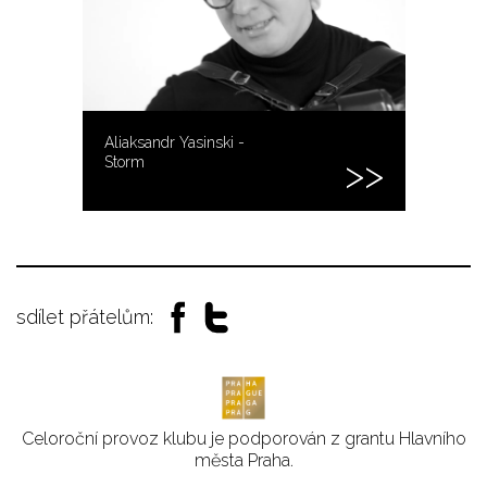
Aliaksandr Yasinski -
Storm
sdílet přátelům:
Celoroční provoz klubu je podporován z grantu Hlavního
města Praha.