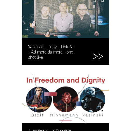
Yasinski - Tichý - Doležal
- Ad mora da mora - one
shot live