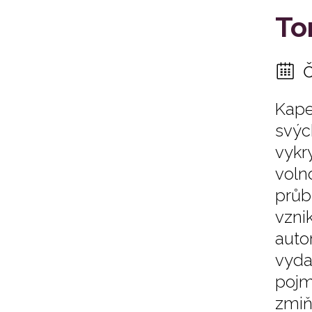
To
Kape
svýc
vykr
voln
průb
vzni
auto
vyda
poj
zmiň