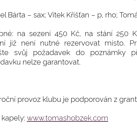
el Bárta – sax; Vítek Křišťan – p, rho; To
pné: na sezení 450 Kč, na stání 250 K
ní již není nutné rezervovat místo. Pr
šte svůj požadavek do poznámky př
davku nelze garantovat.
roční provoz klubu je podporován z gran
kapely:
www.tomashobzek.com