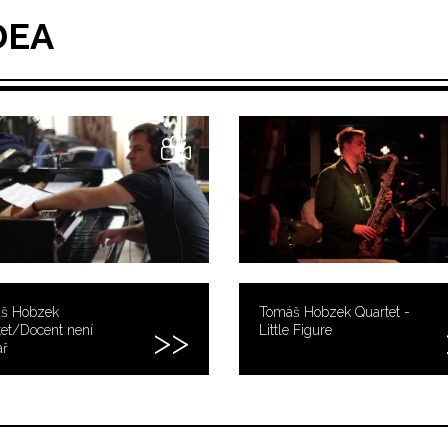
DEA
š Hobzek
Tomáš Hobzek Quartet -
et/Docent není
Little Figure
ař