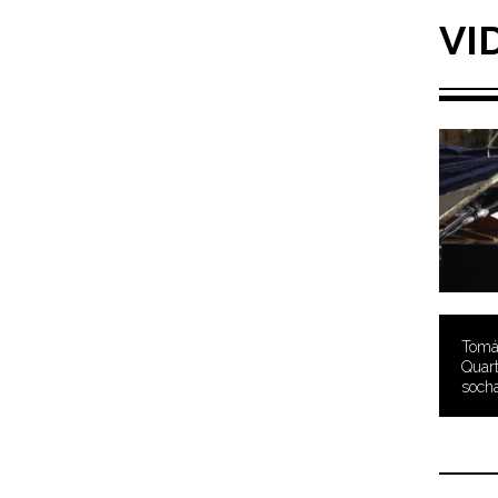
VI
Tomá
Quart
soch