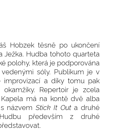
máš Hobzek těsně po ukončení
va Ježka. Hudba tohoto quarteta
ké polohy, která je podporována
 vedenými sóly. Publikum je v
 improvizací a díky tomu pak
 okamžiky. Repertoir je zcela
é. Kapela má na kontě dvě alba
ní s názvem
Stick It Out
a druhé
Hudbu především z druhé
ředstavovat.