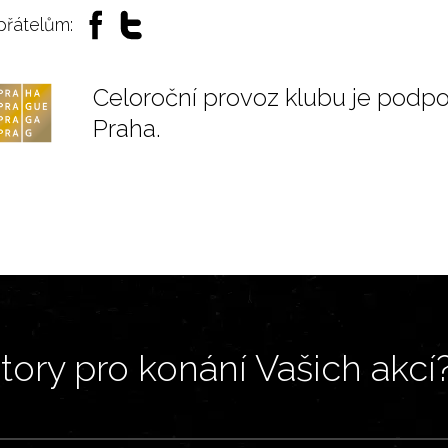
 přátelům:
Celoroční provoz klubu je podp
Praha.
ory pro konání Vašich akcí