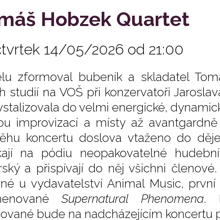
máš Hobzek Quartet
čtvrtek 14/05/2026 od 21:00
lu zformoval bubeník a skladatel To
h studií na VOŠ při konzervatoři Jarosla
ystalizovala do velmi energické, dynamic
ou improvizací a místy až avantgardně
ěhu koncertu doslova vtaženo do děje
kají na pódiu neopakovatelné hudební
rský a přispívají do něj všichni členov
né u vydavatelství Animal Music, prv
menované
Supernatural Phenomena
. 
ované bude na nadcházejícím koncertu p