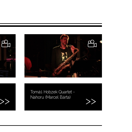
Tomáš Hobzek Quartet -
Nahoru (Marcel Bárta)