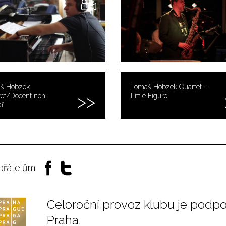
š Hobzek
Tomáš Hobzek Quartet -
et/Docent není
Little Figure
ař
 přátelům:
Celoroční provoz klubu je podp
Praha.