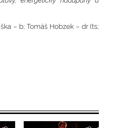
utavý, energeticky nadupaný a
iška – b; Tomáš Hobzek – dr (ts;