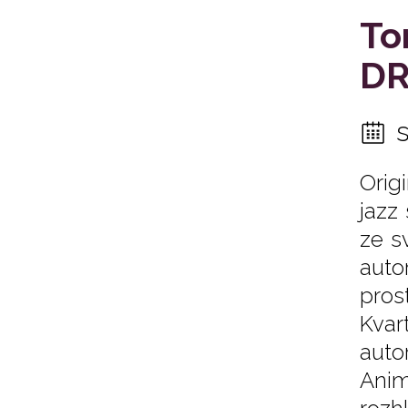
To
DR
Orig
jazz
ze s
auto
pros
Kvar
auto
Anim