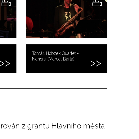
Tomáš Hobzek Quartet -
Nahoru (Marcel Bárta)
orován z grantu Hlavního města