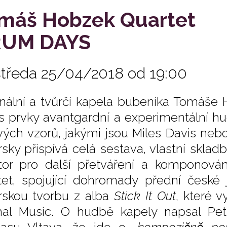
máš Hobzek Quartet
UM DAYS
středa 25/04/2018 od 19:00
inální a tvůrčí kapela bubeníka Tomáše 
 s prvky avantgardní a experimentální h
vých vzorů, jakými jsou Miles Davis neb
rsky přispívá celá sestava, vlastní skladb
tor pro další přetváření a komponová
tet, spojující dohromady přední česke
rskou tvorbu z alba
Stick It Out
, které v
al Music. O hudbě kapely napsal Pe