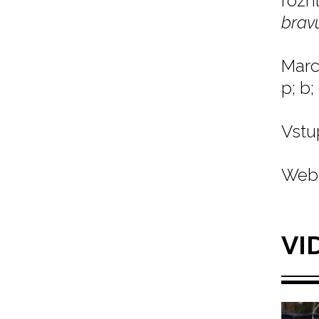
rozh
bravu
Marc
p; b;
Vstu
Web 
VI