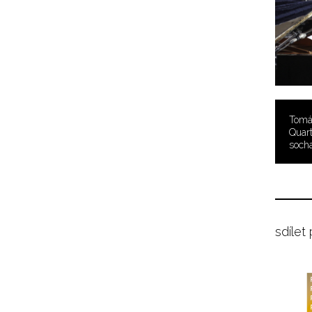
Tomá
Quart
soch
sdílet