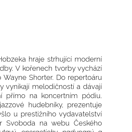
Hobzeka hraje strhující moderní
udby. V kořenech tvorby vychází
o Wayne Shorter. Do repertoáru
y vynikají melodičností a dávají
ní přímo na koncertním pódiu.
́ jazzové hudebníky, prezentuje
yšlo u prestižního vydavatelství
tr Svoboda na webu Českého