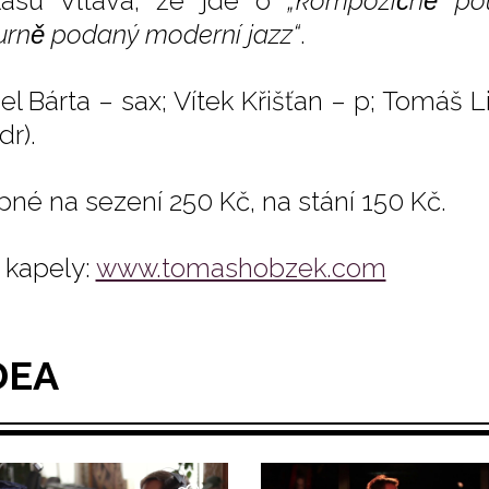
lasu Vltava, že jde o
„kompozičně po
rně podaný moderní jazz“
.
el Bárta – sax; Vítek Křišťan – p; Tomáš L
 dr).
pné na sezení 250 Kč, na stání 150 Kč.
kapely:
www.tomashobzek.com
DEA