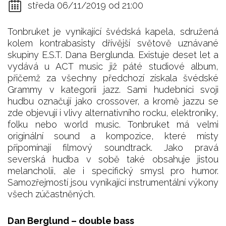
středa 06/11/2019 od 21:00
Tonbruket je vynikající švédská kapela, sdružená
kolem kontrabasisty dřívější světově uznávané
skupiny E.S.T. Dana Berglunda. Existuje deset let a
vydává u ACT music již páté studiové album,
přičemž za všechny předchozí získala švédské
Grammy v kategorii jazz. Sami hudebníci svoji
hudbu označují jako crossover, a kromě jazzu se
zde objevují i vlivy alternativního rocku, elektroniky,
folku nebo world music. Tonbruket má velmi
originální sound a kompozice, které místy
připomínají filmový soundtrack. Jako pravá
severská hudba v sobě také obsahuje jistou
melancholii, ale i specifický smysl pro humor.
Samozřejmostí jsou vynikající instrumentální výkony
všech zúčastněných.
Dan Berglund – double bass