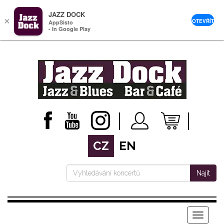
JAZZ DOCK
×
OTEVŘÍT
AppSisto
- In Google Play
CZ
EN
Najít
Menu