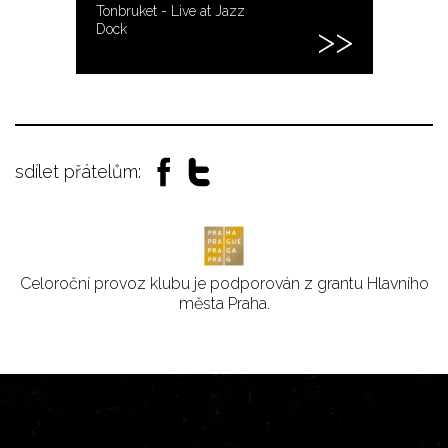
Tonbruket - Live at Jazz
Dock
sdílet přátelům:
Celoroční provoz klubu je podporován z grantu Hlavního
města Praha.