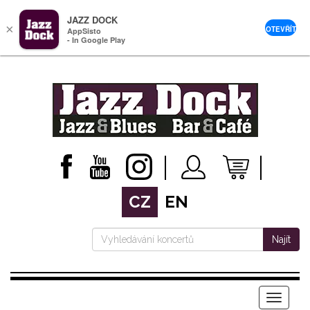
JAZZ DOCK
×
OTEVŘÍT
AppSisto
- In Google Play
CZ
EN
Najít
Menu