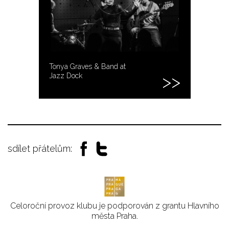
Tonya Graves & Band at
Jazz Dock
sdílet přátelům:
Celoroční provoz klubu je podporován z grantu Hlavního
města Praha.