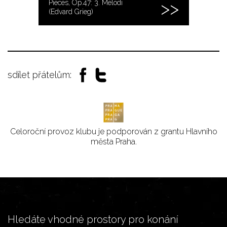
Pieces, Op.47: 3. Melodi
(Edvard Grieg)
sdílet přátelům:
Celoroční provoz klubu je podporován z grantu Hlavního
města Praha.
Hledáte vhodné prostory pro konání