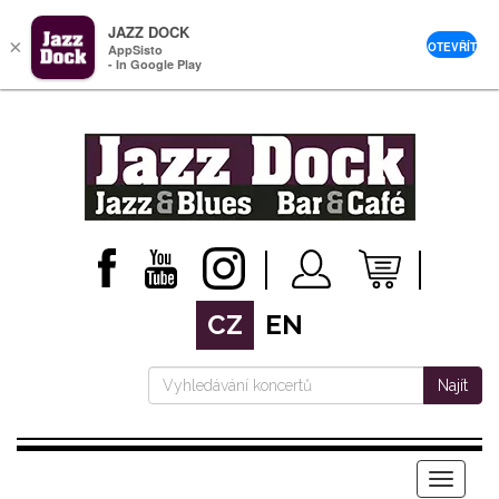
JAZZ DOCK
×
OTEVŘÍT
AppSisto
- In Google Play
CZ
EN
Najít
Menu