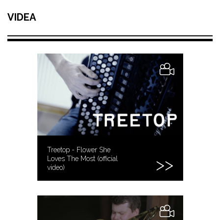
VIDEA
Treetop - Flower She
Loves The Most (official
video)