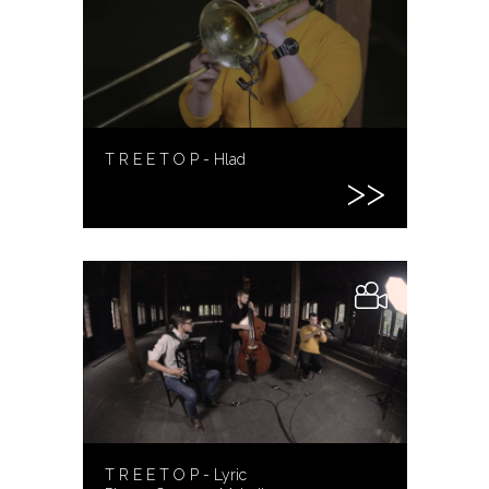
T R E E T O P - Hlad
T R E E T O P - Lyric