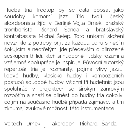
Hudba tria Treetop by se dala popsat jako
soudobý komorní jazz. Trio tvoří český
akordeonista žijící v Berlíně Vojta Drnek, pražský
trombonista Richard Šanda a bratislavský
kontrabasista Michal Šelep. Toto unikátní složení
nevzniklo z potřeby přijít za každou cenu s něčím
šokujícím a neotřelým, jde především o přirozené
seskupení tří lidí, kteří si hudebně i lidsky rozumí a
vzájemná spolupráce je inspiruje. Původní autorský
repertoár tria je rozmanitý, pojímá vlivy jazzu,
lidové hudby, klasické hudby i kompozičních
postupů soudobé hudby. Všichni tři hudebníci jsou
spoluhráči v projektech se širokým žánrovým
rozpětím a snaží se přinést do hudby tria cokoliv,
co jim na současné hudbě připadá zajímavé, a tím
zkoumají zvukové možnosti této instrumentace.
Vojtěch Drnek – akordeon; Richard Šanda –