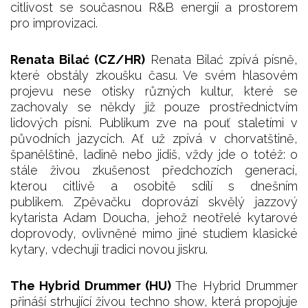
citlivost se současnou R&B energií a prostorem
pro improvizaci.
Renata Bilać (CZ/HR)
Renata Bilać zpívá písně,
které obstály zkoušku času. Ve svém hlasovém
projevu nese otisky různých kultur, které se
zachovaly se někdy již pouze prostřednictvím
lidových písní. Publikum zve na pouť staletími v
původních jazycích. Ať už zpívá v chorvatštině,
španělštině, ladině nebo jidiš, vždy jde o totéž: o
stále živou zkušenost předchozích generací,
kterou citlivě a osobitě sdílí s dnešním
publikem. Zpěvačku doprovází skvělý jazzový
kytarista Adam Doucha, jehož neotřelé kytarové
doprovody, ovlivněné mimo jiné studiem klasické
kytary, vdechují tradici novou jiskru.
The Hybrid Drummer (HU)
The Hybrid Drummer
přináší strhující živou techno show, která propojuje