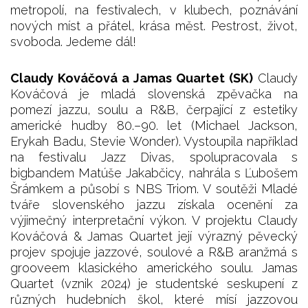
metropolí, na festivalech, v klubech, poznávání
nových míst a přátel, krása měst. Pestrost, život,
svoboda. Jedeme dál!
Claudy Kováčová a Jamas Quartet (SK)
Claudy
Kováčová je mladá slovenská zpěvačka na
pomezí jazzu, soulu a R&B, čerpající z estetiky
americké hudby 80.–90. let (Michael Jackson,
Erykah Badu, Stevie Wonder). Vystoupila například
na festivalu Jazz Divas, spolupracovala s
bigbandem Matúše Jakabčicy, nahrála s Ľubošem
Šrámkem a působí s NBS Triom. V soutěži Mladé
tváře slovenského jazzu získala ocenění za
výjimečný interpretační výkon. V projektu Claudy
Kováčová & Jamas Quartet její výrazný pěvecký
projev spojuje jazzové, soulové a R&B aranžmá s
grooveem klasického amerického soulu. Jamas
Quartet (vznik 2024) je studentské seskupení z
různých hudebních škol, které mísí jazzovou