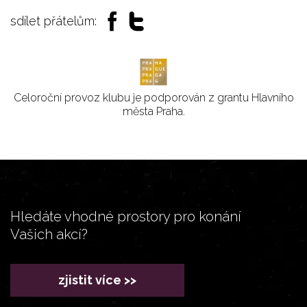
sdílet přátelům:
Celoroční provoz klubu je podporován z grantu Hlavního
města Praha.
Hledáte vhodné prostory pro konání
Vašich akcí?
zjistit více >>