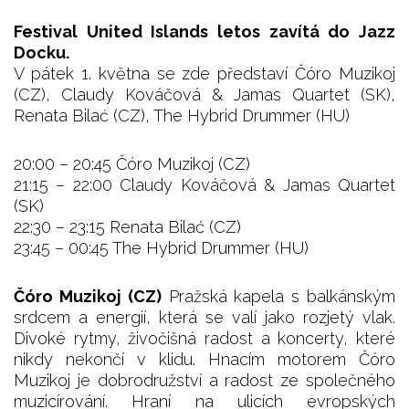
Festival United Islands letos zavítá do Jazz
Docku.
V pátek 1. května se zde představí Čóro Muzikoj
(CZ), Claudy Kováčová & Jamas Quartet (SK),
Renata Bilać (CZ), The Hybrid Drummer (HU)
20:00 – 20:45 Čóro Muzikoj (CZ)
21:15 – 22:00 Claudy Kováčová & Jamas Quartet
(SK)
22:30 – 23:15 Renata Bilać (CZ)
23:45 – 00:45 The Hybrid Drummer (HU)
Čóro Muzikoj (CZ)
Pražská kapela s balkánským
srdcem a energií, která se valí jako rozjetý vlak.
Divoké rytmy, živočišná radost a koncerty, které
nikdy nekončí v klidu. Hnacím motorem Čóro
Muzikoj je dobrodružství a radost ze společného
muzicírování. Hraní na ulicích evropských