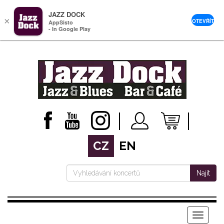
JAZZ DOCK
×
OTEVŘÍT
AppSisto
- In Google Play
CZ
EN
Najít
Menu