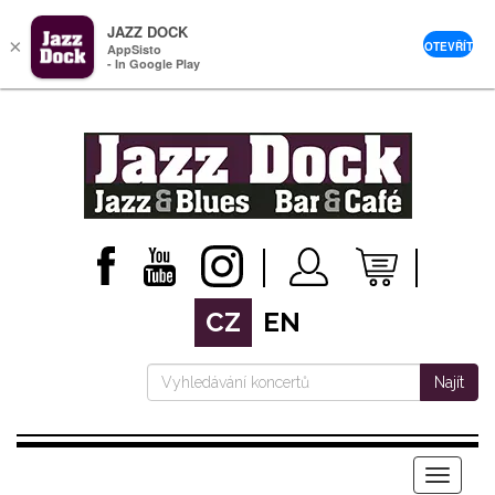
JAZZ DOCK
×
OTEVŘÍT
AppSisto
- In Google Play
CZ
EN
Najít
Menu