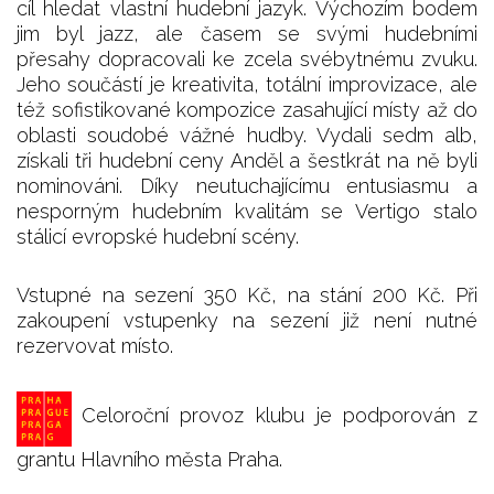
cíl hledat vlastní hudební jazyk. Výchozím bodem
jim byl jazz, ale časem se svými hudebními
přesahy dopracovali ke zcela svébytnému zvuku.
Jeho součástí je kreativita, totální improvizace, ale
též sofistikované kompozice zasahující místy až do
oblasti soudobé vážné hudby. Vydali sedm alb,
získali tři hudební ceny Anděl a šestkrát na ně byli
nominováni. Díky neutuchajícímu entusiasmu a
nesporným hudebním kvalitám se Vertigo stalo
stálicí evropské hudební scény.
Vstupné na sezení 350 Kč, na stání 200 Kč. Při
zakoupení vstupenky na sezení již není nutné
rezervovat místo.
Celoroční provoz klubu je podporován z
grantu Hlavního města Praha.