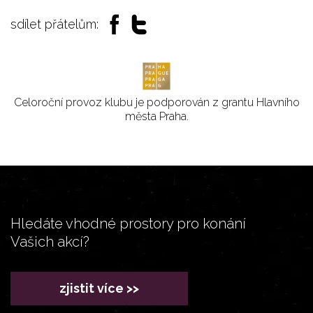
sdílet přátelům:
Celoroční provoz klubu je podporován z grantu Hlavního
města Praha.
Hledáte vhodné prostory pro konání
Vašich akcí?
zjistit více >>