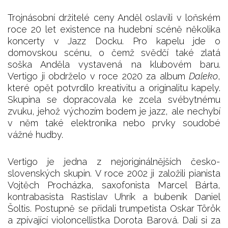
Trojnásobní držitelé ceny Anděl oslavili v loňském
roce 20 let existence na hudební scéně několika
koncerty v Jazz Docku. Pro kapelu jde o
domovskou scénu, o čemž svědčí také zlatá
soška Anděla vystavená na klubovém baru.
Vertigo ji obdrželo v roce 2020 za album
Daleko
,
které opět potvrdilo kreativitu a originalitu kapely.
Skupina se dopracovala ke zcela svébytnému
zvuku, jehož výchozím bodem je jazz, ale nechybí
v něm také elektronika nebo prvky soudobé
vážné hudby.
Vertigo je jedna z nejoriginálnějších česko-
slovenských skupin. V roce 2002 ji založili pianista
Vojtěch Procházka, saxofonista Marcel Bárta,
kontrabasista Rastislav Uhrík a bubeník Daniel
Šoltis. Postupně se přidali trumpetista Oskar Török
a zpívající violoncellistka Dorota Barová. Dali si za