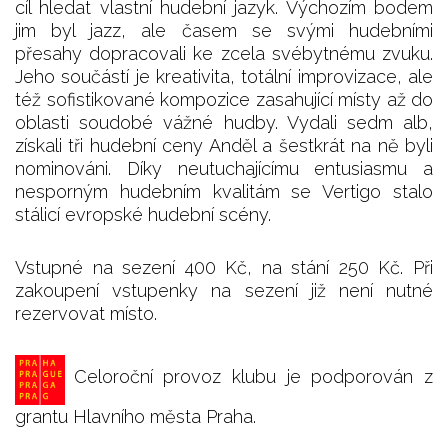
cíl hledat vlastní hudební jazyk. Výchozím bodem
jim byl jazz, ale časem se svými hudebními
přesahy dopracovali ke zcela svébytnému zvuku.
Jeho součástí je kreativita, totální improvizace, ale
též sofistikované kompozice zasahující místy až do
oblasti soudobé vážné hudby. Vydali sedm alb,
získali tři hudební ceny Anděl a šestkrát na ně byli
nominováni. Díky neutuchajícímu entusiasmu a
nesporným hudebním kvalitám se Vertigo stalo
stálicí evropské hudební scény.
Vstupné na sezení 400 Kč, na stání 250 Kč. Při
zakoupení vstupenky na sezení již není nutné
rezervovat místo.
Celoroční provoz klubu je podporován z
grantu Hlavního města Praha.