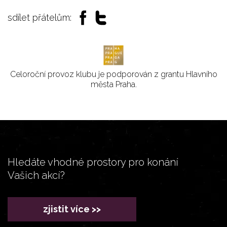
sdílet přátelům:
Celoroční provoz klubu je podporován z grantu Hlavního
města Praha.
Hledáte vhodné prostory pro konání
Vašich akcí?
zjistit více >>