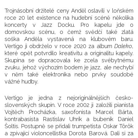
Trojnásobní držitelé ceny Anděl oslavili v loňském
roce 20 let existence na hudební scéně několika
koncerty v Jazz Docku. Pro kapelu jde o
domovskou scénu, o čemž svědčí také zlatá
soška Anděla vystavená na klubovém baru.
Vertigo ji obdrželo v roce 2020 za album
Daleko
,
které opět potvrdilo kreativitu a originalitu kapely.
Skupina se dopracovala ke zcela svébytnému
zvuku, jehož výchozím bodem je jazz, ale nechybí
v něm také elektronika nebo prvky soudobé
vážné hudby.
Vertigo je jedna z nejoriginálnějších česko-
slovenských skupin. V roce 2002 ji založili pianista
Vojtěch Procházka, saxofonista Marcel Bárta,
kontrabasista Rastislav Uhrík a bubeník Daniel
Šoltis. Postupně se přidali trumpetista Oskar Török
a zpívající violoncellistka Dorota Barová. Dali si za