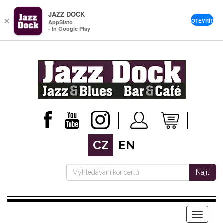
JAZZ DOCK
×
OTEVŘÍT
AppSisto
- In Google Play
CZ
EN
Najít
Menu