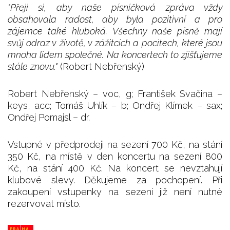
"Přeji si, aby naše písničková zpráva vždy
obsahovala radost, aby byla pozitivní a pro
zájemce také hluboká. Všechny naše písně mají
svůj odraz v životě, v zážitcích a pocitech, které jsou
mnoha lidem společné. Na koncertech to zjišťujeme
stále znovu."
(Robert Nebřenský)
Robert Nebřenský – voc, g; František Svačina –
keys, acc; Tomáš Uhlík – b; Ondřej Klímek – sax;
Ondřej Pomajsl – dr.
Vstupné v předprodeji na sezení 700 Kč, na stání
350 Kč, na místě v den koncertu na sezení 800
Kč, na stání 400 Kč. Na koncert se nevztahují
klubové slevy. Děkujeme za pochopení. Při
zakoupení vstupenky na sezení již není nutné
rezervovat místo.