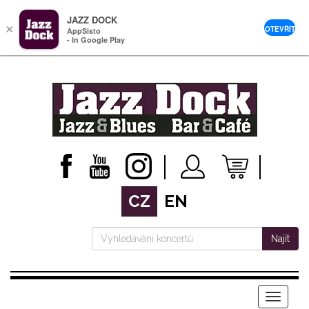
JAZZ DOCK
×
OTEVŘÍT
AppSisto
- In Google Play
CZ
EN
Najít
Menu