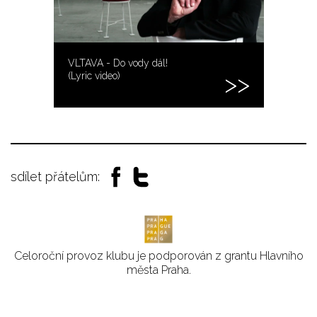
VLTAVA - Do vody dál!
(Lyric video)
sdílet přátelům:
Celoroční provoz klubu je podporován z grantu Hlavního
města Praha.