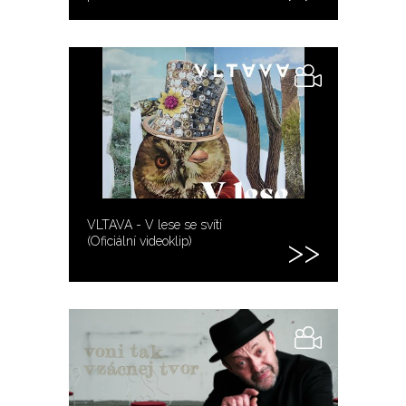
VLTAVA - V lese se svítí
(Oficiální videoklip)