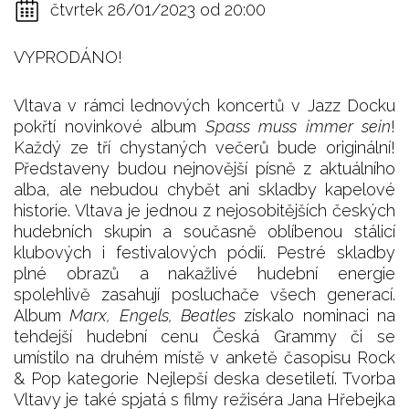
čtvrtek 26/01/2023 od 20:00
VYPRODÁNO!
Vltava v rámci lednových koncertů v Jazz Docku
pokřtí novinkové album
Spass muss immer sein
!
Každý ze tří chystaných večerů bude originální!
Představeny budou nejnovější písně z aktuálního
alba, ale nebudou chybět ani skladby kapelové
historie. Vltava je jednou z nejosobitějších českých
hudebních skupin a současně oblíbenou stálicí
klubových i festivalových pódií. Pestré skladby
plné obrazů a nakažlivé hudební energie
spolehlivě zasahují posluchače všech generací.
Album
Marx, Engels, Beatles
získalo nominaci na
tehdejší hudební cenu Česká Grammy či se
umístilo na druhém místě v anketě časopisu Rock
& Pop kategorie Nejlepší deska desetiletí. Tvorba
Vltavy je také spjatá s filmy režiséra Jana Hřebejka