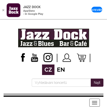
JAZZ DOCK
×
OTEVŘÍT
AppSisto
- In Google Play
CZ
EN
Najít
Menu