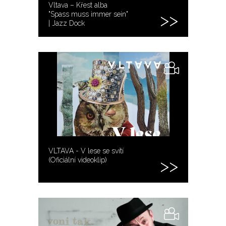
Vltava – Křest alba
"Spass muss immer sein"
| Jazz Dock
VLTAVA - V lese se svítí
(Oficiální videoklip)