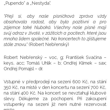
„Pupendo“ a „Nestyda“.
"Přeji si, aby naše písničková zpráva vždy
obsahovala radost, aby byla pozitivní a pro
zájemce také hluboká. Všechny naše písně mají
svůj odraz v životě, v zážitcích a pocitech, které jsou
mnoha lidem společné. Na koncertech to zjišťujeme
stále znovu."
(Robert Nebřenský)
Robert Nebřenský – voc, g; František Svačina –
keys, acc; Tomáš Uhlík – b; Ondřej Klímek – sax;
Ondřej Pomajsl – dr.
Vstupné v předprodeji na sezení 600 Kč, na stání
350 Kč, na místě v den koncertu na sezení 700 Kč,
na stání 400 Kč. Na koncert se nevztahují klubové
slevy. Děkujeme za pochopení. Při zakoupení
vstupenky na sezení již není nutné rezervovat
místo.