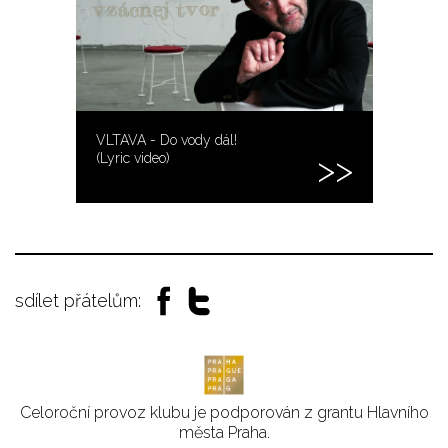
VLTAVA - Do vody dál!
(Lyric video)
sdílet přátelům:
Celoroční provoz klubu je podporován z grantu Hlavního
města Praha.