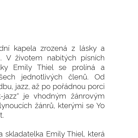
odní kapela zrozená z lásky a
ze. V životem nabitých písních
ky Emily Thiel se prolíná a
šech jednotlivých členů. Od
dbu, jazz, až po pořádnou porci
lk-jazz“ je vhodným žánrovým
lynoucích žánrů, kterými se Yo
t.
skladatelka Emily Thiel, která