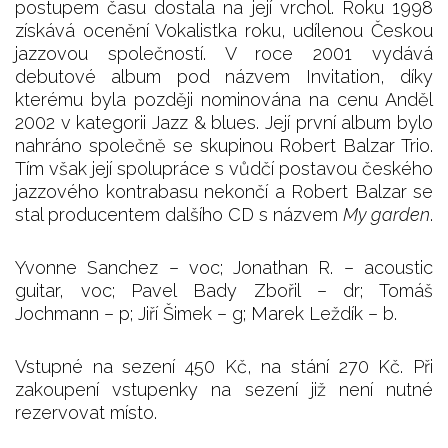
postupem času dostala na její vrchol. Roku 1998
získává ocenění Vokalistka roku, udílenou Českou
jazzovou společností. V roce 2001 vydává
debutové album pod názvem Invitation, díky
kterému byla později nominována na cenu Anděl
2002 v kategorii Jazz & blues. Její první album bylo
nahráno společně se skupinou Robert Balzar Trio.
Tím však její spolupráce s vůdčí postavou českého
jazzového kontrabasu nekončí a Robert Balzar se
stal producentem dalšího CD s názvem
My garden
.
Yvonne Sanchez – voc; Jonathan R. – acoustic
guitar, voc; Pavel Bady Zbořil – dr; Tomáš
Jochmann – p; Jiří Šimek – g; Marek Leždík – b.
Vstupné na sezení 450 Kč, na stání 270 Kč. Při
zakoupení vstupenky na sezení již není nutné
rezervovat místo.