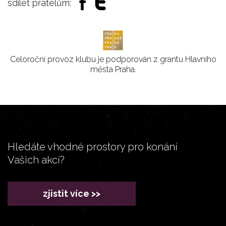
sdílet přátelům:
Celoroční provoz klubu je podporován z grantu Hlavního
města Praha.
Hledáte vhodné prostory pro konání
Vašich akcí?
zjistit více >>