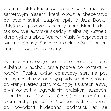
Známá polsko-kubánská vokalistka s medově
sametovým hlasem, která okouzlila obecenstvo
po celém světě, zazpívá opět v Jazz Docku!
Uslyšíte jak jazzové standardy a brazilskou hudbu,
tak soulové autorské skladby z alba
My Garden
,
které vyšlo u labelu Warner Music. V doprovodné
skupině Yvonny Sanchez excelují někteří přední
hráči pražské jazzové scény.
Yvonne Sanchez je po matce Polka, po otci
Kubánka. S hudbou přišla poprvé do kontaktu v
rodném Polsku, avšak opravdový start na poli
hudby nastal až v roce 1994, kdy se přestěhovala
do Prahy. Následujícího roku 1995, uskutečnila svůj
první koncert v legendárním pražském jazzovém
klubu Reduta. Díky stále častějším koncertům na
území Prahy i po celé ČR se dostávala stále více
do povědomí hudebního podhoubí, až se