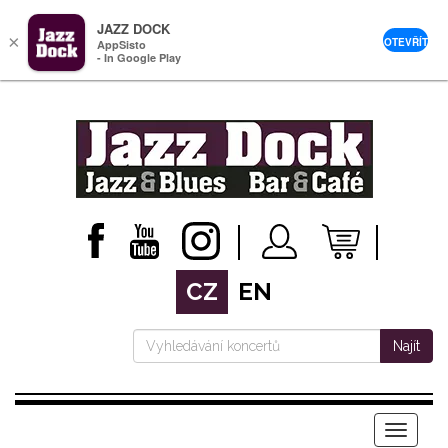
JAZZ DOCK
×
OTEVŘÍT
AppSisto
- In Google Play
CZ
EN
Najít
Menu