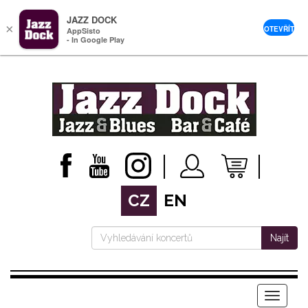
JAZZ DOCK
×
OTEVŘÍT
AppSisto
- In Google Play
CZ
EN
Najít
Menu