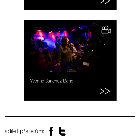
Yvonne Sanchez Band
sdílet přátelům: