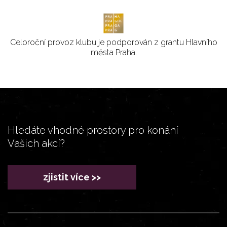
Celoroční provoz klubu je podporován z grantu Hlavního
města Praha.
Hledáte vhodné prostory pro konání
Vašich akcí?
zjistit více >>