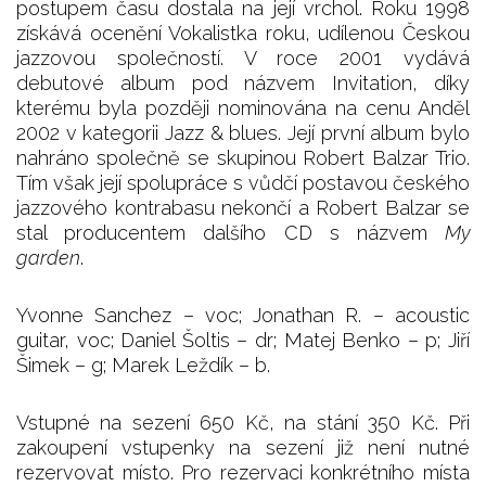
postupem času dostala na její vrchol. Roku 1998
získává ocenění Vokalistka roku, udílenou Českou
jazzovou společností. V roce 2001 vydává
debutové album pod názvem Invitation, díky
kterému byla později nominována na cenu Anděl
2002 v kategorii Jazz & blues. Její první album bylo
nahráno společně se skupinou Robert Balzar Trio.
Tím však její spolupráce s vůdčí postavou českého
jazzového kontrabasu nekončí a Robert Balzar se
stal producentem dalšího CD s názvem
My
garden
.
Yvonne Sanchez – voc; Jonathan R. – acoustic
guitar, voc; Daniel Šoltis – dr; Matej Benko – p; Jiří
Šimek – g; Marek Leždík – b.
Vstupné na sezení 650 Kč, na stání 350 Kč. Při
zakoupení vstupenky na sezení již není nutné
rezervovat místo. Pro rezervaci konkrétního místa