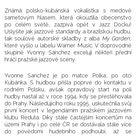
Známá polsko-kubánská vokalistka s medově
sametovým hlasem, která okouzlila obecenstvo
po celém světě, zazpívá opět v Jazz Docku!
Uslyšíte jak jazzové standardy a brazilskou hudbu,
tak soulové autorské skladby z alba
My Garden
,
které vyšlo u labelu Warner Music. V doprovodné
skupině Yvonny Sanchez excelují někteří přední
hráči pražské jazzové scény.
Yvonne Sanchez je po matce Polka, po otci
Kubánka. S hudbou přišla poprvé do kontaktu v
rodném Polsku, avšak opravdový start na poli
hudby nastal až v roce 1994, kdy se přestěhovala
do Prahy. Následujícího roku 1995, uskutečnila svůj
první koncert v legendárním pražském jazzovém
klubu Reduta. Díky stále častějším koncertům na
území Prahy i po celé ČR se dostávala stále více
do povědomí hudebního podhoubí, až se