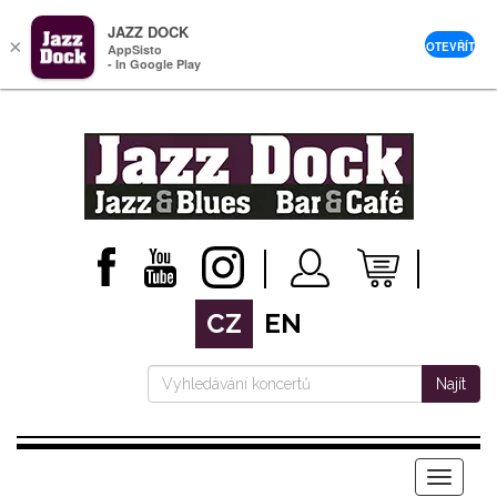
JAZZ DOCK
×
OTEVŘÍT
AppSisto
- In Google Play
CZ
EN
Najít
Menu