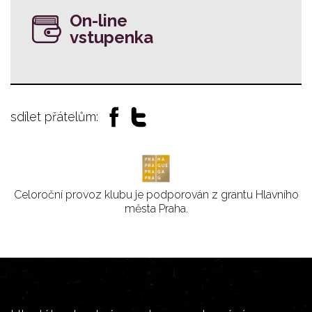
On-line
vstupenka
sdílet přátelům:
Celoroční provoz klubu je podporován z grantu Hlavního
města Praha.