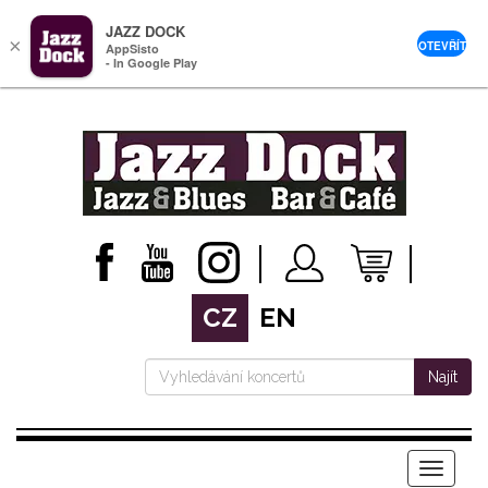
JAZZ DOCK
×
OTEVŘÍT
AppSisto
- In Google Play
CZ
EN
Najít
Menu