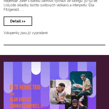
Repertoár Joker's Bandu žánrově vychází ze swingu 30-50.let.
Uslyšíte skladby těchto světových velikánů a interpretů: Ella
Fitzgerald... ...
Detail >>
Vstupenky jsou již vyprodané