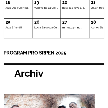
Jan Andr & The Tr...
November 2nd
Klub zadán
04
05
06
Three of Seven:Šm...
Richard Mašata:kř...
Kratochvíl/Ack
11
12
13
PROGRAM PRO SRPEN 2025
Marta Topferova T...
Electric Madness
Voicingers Even
Archiv
18
19
20
Jazz Dock Orchest...
Vladivojna La Chi...
Bára Basiková &
25
26
27