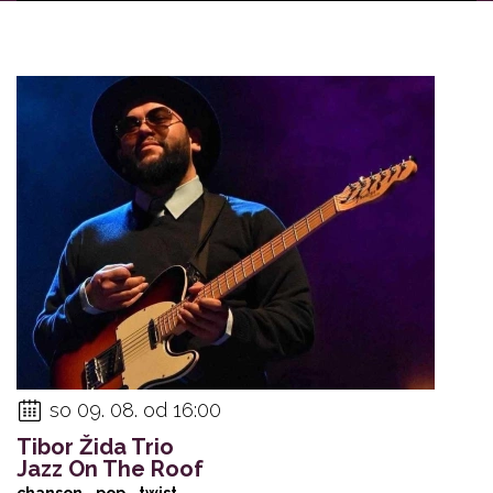
so 09. 08. od 16:00
Tibor Žida Trio
Jazz On The Roof
chanson - pop - twist