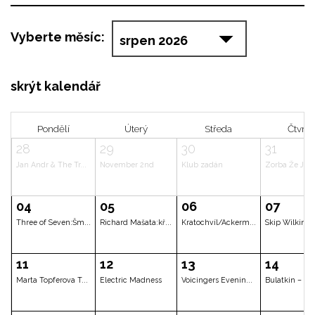
Vyberte měsíc:
skrýt kalendář
Pondělí
Úterý
Středa
28
29
30