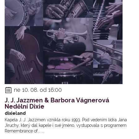
ne 10. 08. od 16:00
J. J. Jazzmen & Barbora Vágnerová
Nedělní Dixie
dixieland
Kapela J. J. Jazzmen vznikla roku 1993. Pod vedením lídra Jana
Jiruchy, který dal kapele i své jméno, vystupovala s programem
Remembrance of... ...