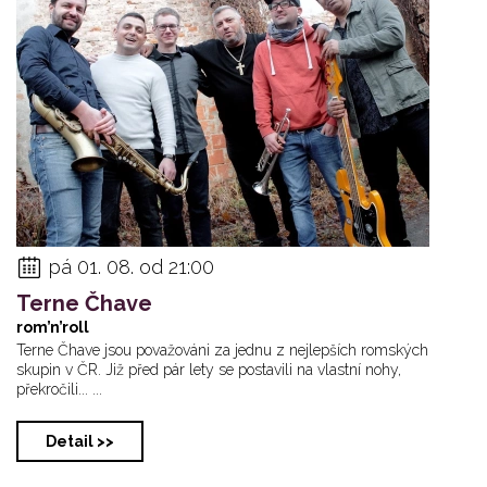
Jazz Efterrätt
Lucia Bakaiová Qu...
minus123minu
pá 01. 08. od 21:00
Terne Čhave
rom’n’roll
Terne Čhave jsou považováni za jednu z nejlepších romských
skupin v ČR. Již před pár lety se postavili na vlastní nohy,
překročili... ...
Detail >>