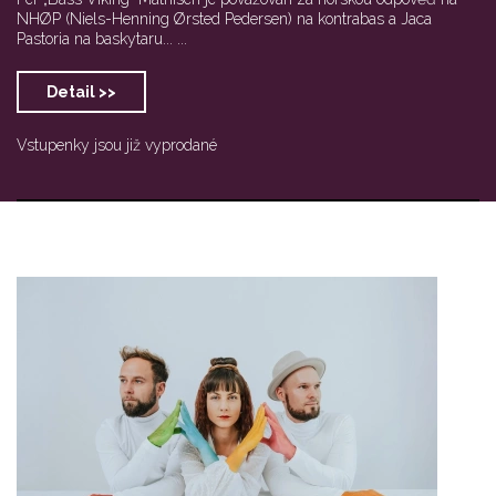
NHØP (Niels-Henning Ørsted Pedersen) na kontrabas a Jaca
Pastoria na baskytaru... ...
Detail >>
Vstupenky jsou již vyprodané