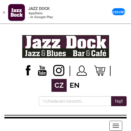
JAZZ DOCK
×
OTEVŘÍT
AppSisto
- In Google Play
CZ
EN
Najít
Menu