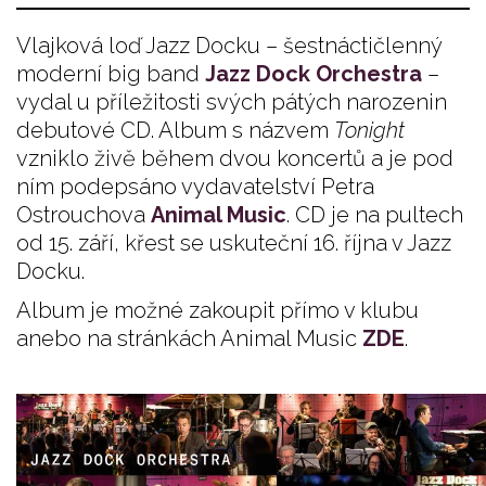
Vlajková loď Jazz Docku – šestnáctičlenný
moderní big band
Jazz Dock Orchestra
–
vydal u příležitosti svých pátých narozenin
debutové CD. Album s názvem
Tonight
vzniklo živě během dvou koncertů a je pod
ním podepsáno vydavatelství Petra
Ostrouchova
Animal Music
. CD je na pultech
od 15. září, křest se uskuteční 16. října v Jazz
Docku.
Album je možné zakoupit přímo v klubu
anebo na stránkách Animal Music
ZDE
.