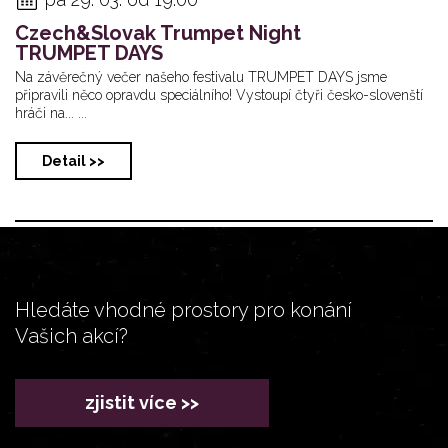
Czech&Slovak Trumpet Night
TRUMPET DAYS
Na závěrečný večer našeho festivalu TRUMPET DAYS jsme
připravili něco opravdu speciálního! Vystoupí čtyři česko-slovenští
hráči na... ...
Detail >>
Hledáte vhodné prostory pro konání
Vašich akcí?
zjistit více >>