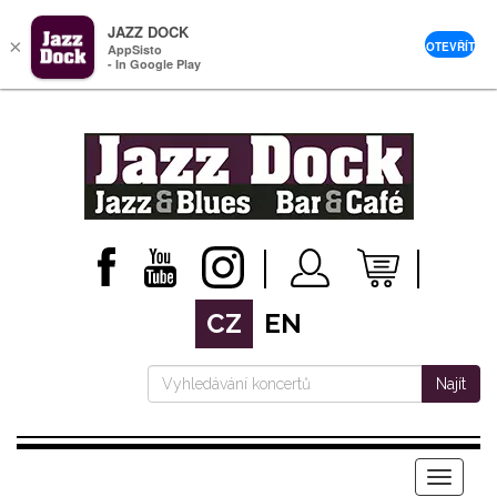
JAZZ DOCK
×
OTEVŘÍT
AppSisto
- In Google Play
CZ
EN
Najít
Menu