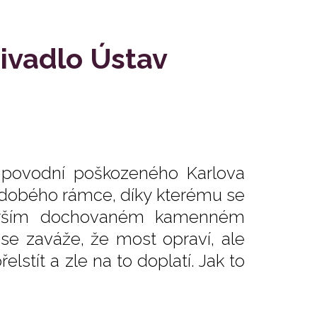
Divadlo Ústav
 povodní poškozeného Karlova
vodobého rámce, díky kterému se
starším dochovaném kamenném
 se zaváže, že most opraví, ale
lstít a zle na to doplatí. Jak to