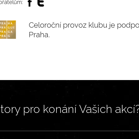
 přátelům:
Celoroční provoz klubu je podp
Praha.
ory pro konání Vašich akcí