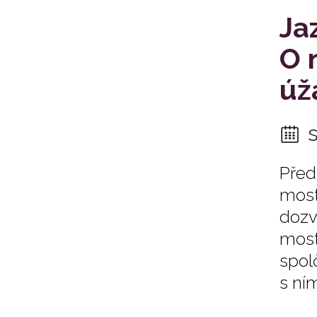
Ja
O 
úž
Před
most
dozv
most
spolč
s ní