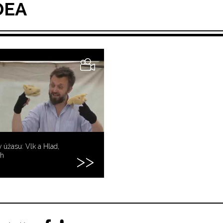
DEA
 úžasu: Vlk a Hlad,
ih