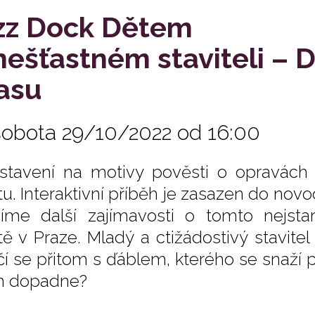
zz Dock Dětem
nešťastném staviteli – 
asu
sobota 29/10/2022 od 16:00
stavení na motivy pověsti o opravách
u. Interaktivní příběh je zasazen do no
íme další zajímavosti o tomto nej
ě v Praze. Mladý a ctižádostivý stavitel
í se přitom s ďáblem, kterého se snaží pře
m dopadne?