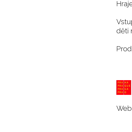
Hraj
Vstu
děti 
Prod
Web 