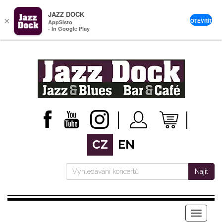
JAZZ DOCK
×
OTEVŘÍT
AppSisto
- In Google Play
CZ
EN
Najít
Menu