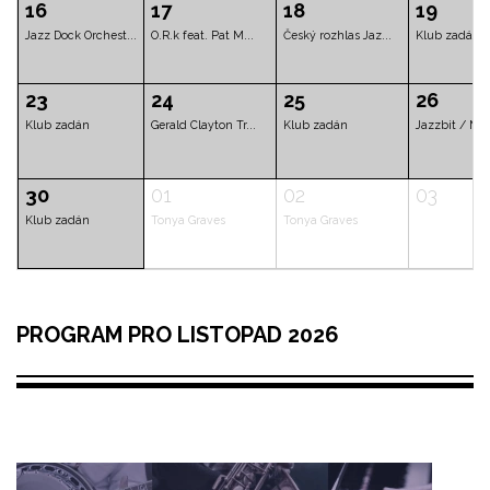
Sachal Vasandani ...
Klub zadán
Kratochvíl/Ack
02
03
04
November 2nd
Noah Derksen (CAN...
Kennedy Admini
09
10
11
Trio Grande 2.0 (...
Klub zadán
PROGRAM PRO LISTOPAD 2026
16
17
18
Jazz Dock Orchest...
O.R.k feat. Pat M...
Český rozhlas J
23
24
25