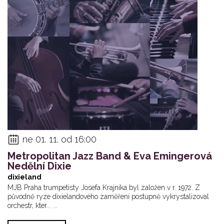
Klub zadán
Gerald Clayton Tr...
Klub zadán
30
01
02
Klub zadán
Tonya Graves
Tonya Graves
ne 01. 11. od 16:00
Metropolitan Jazz Band & Eva Emingerová
Nedělní Dixie
dixieland
MJB Praha trumpetisty Josefa Krajníka byl založen v r. 1972. Z
původně ryze dixielandového zaměření postupně vykrystalizoval
orchestr, kter... ...