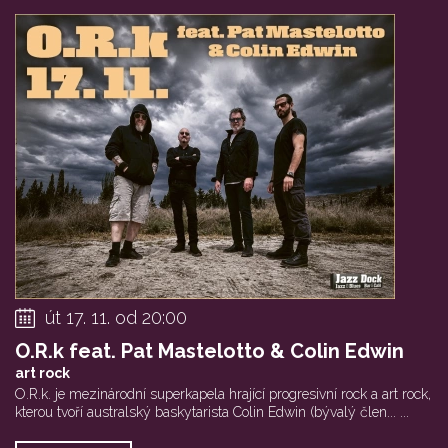
út 17. 11. od 20:00
O.R.k feat. Pat Mastelotto & Colin Edwin
art rock
O.R.k. je mezinárodní superkapela hrající progresivní rock a art rock,
kterou tvoří australský baskytarista Colin Edwin (bývalý člen... ...