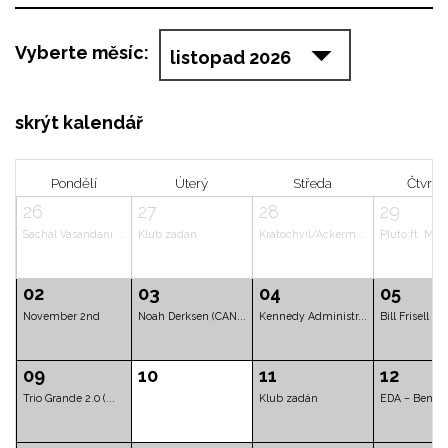
Vyberte měsíc:
skrýt kalendář
Pondělí
Úterý
Středa
26
27
28