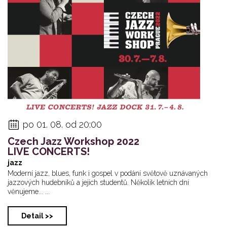
Jakub Doležal Qua...
Muff – New Tunes!
Petra Ernyei
po 01. 08. od 20:00
Czech Jazz Workshop 2022
LIVE CONCERTS!
jazz
Moderní jazz, blues, funk i gospel v podání světově uznávaných
jazzových hudebníků a jejich studentů. Několik letních dní
věnujeme... ...
Detail >>