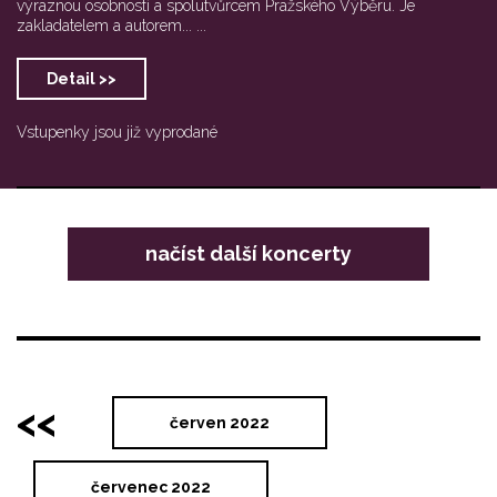
výraznou osobností a spolutvůrcem Pražského Výběru. Je
zakladatelem a autorem... ...
Detail >>
Vstupenky jsou již vyprodané
načíst další koncerty
<<
červen 2022
červenec 2022