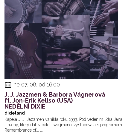
ne 07. 08. od 16:00
J. J. Jazzmen & Barbora Vágnerová
ft. Jon-Erik Kellso (USA)
NEDĚLNÍ DIXIE
dixieland
Kapela J. J. Jazzmen vznikla roku 1993. Pod vedením lídra Jana
Jiruchy, který dal kapele i své jméno, vystupovala s programem
Remembrance of... ...