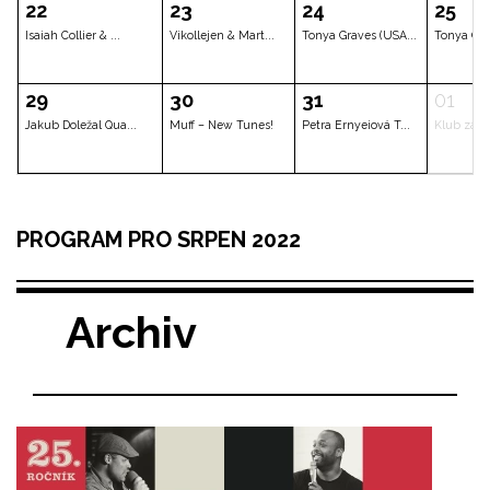
Czech Jazz Worksh...
Czech Jazz Worksh...
Czech Jazz 
08
09
10
JAZZ DOCK ORCHEST...
Allison Wheeler –...
Ondřej Kabr
15
16
17
PROGRAM PRO SRPEN 2022
Michal Pavlíček a...
Michal Pavlíček a...
Buty
Archiv
22
23
24
Isaiah Collier & ...
Vikollejen & Mart...
Tonya Grave
29
30
31