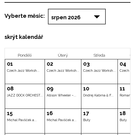
Vyberte měsíc:
skrýt kalendář
Pondělí
Úterý
Stř
01
02
03