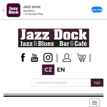
JAZZ DOCK
×
OTEVŘÍT
AppSisto
- In Google Play
CZ
EN
Najít
Menu