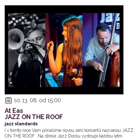
so 13. 08. od 15:00
At Eas
JAZZ ON THE ROOF
jazz standards
I v tomto roce Vám přinášíme novou sérii koncertů nazvanou JAZZ
ON THE ROOF. Na střeše Jazz Docku vystoupí každou letní