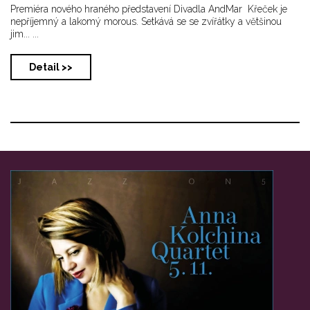
Premiéra nového hraného představení Divadla AndMar Křeček je
nepříjemný a lakomý morous. Setkává se se zvířátky a většinou
jim... ...
Detail >>