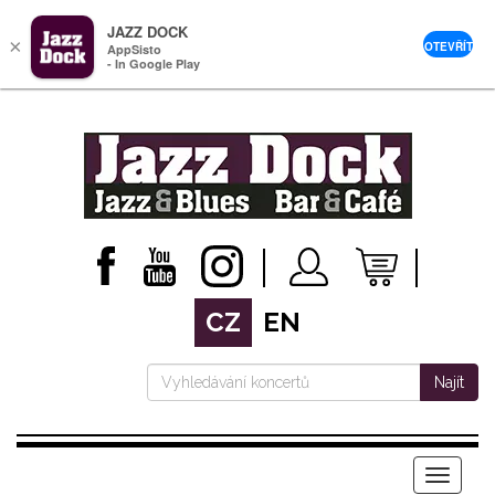
JAZZ DOCK
×
OTEVŘÍT
AppSisto
- In Google Play
CZ
EN
Najít
Menu