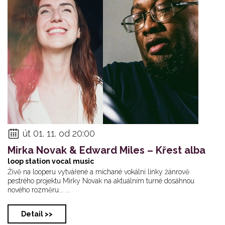
Andrea Šulcová :K...
O. J. Žlábek Blue...
Erika Fečov
út 01. 11. od 20:00
Mirka Novak & Edward Miles – Křest alba
loop station vocal music
Živě na looperu vytvářené a míchané vokální linky žánrově
pestrého projektu Mirky Novak na aktuálním turné dosáhnou
nového rozměru... ...
Detail >>