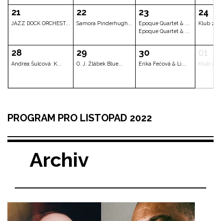
Clarinet Factory ...
Mirka Novak & Edw...
Imran Musa
07
08
09
Joe Lovano ft. th...
Gretchen Parlato ...
The Bad Pl
14
15
16
PROGRAM PRO LISTOPAD 2022
Klub zadán
Max & Veronica
Allison Whe
Archiv
21
22
23
JAZZ DOCK ORCHEST...
Samora Pinderhugh...
Epoque Qua
Epoque Qua
28
29
30