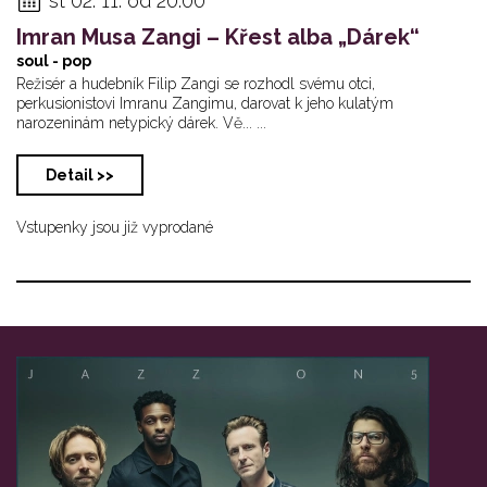
st 02. 11. od 20:00
Imran Musa Zangi – Křest alba „Dárek“
soul - pop
Režisér a hudebník Filip Zangi se rozhodl svému otci,
perkusionistovi Imranu Zangimu, darovat k jeho kulatým
narozeninám netypický dárek. Vě... ...
Detail >>
Vstupenky jsou již vyprodané