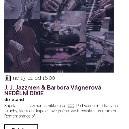
ne 13. 11. od 16:00
J. J. Jazzmen & Barbora Vágnerová
NEDĚLNÍ DIXIE
dixieland
Kapela J. J. Jazzmen vznikla roku 1993. Pod vedením lídra Jana
Jiruchy, který dal kapele i své jméno, vystupovala s programem
Remembrance of... ...