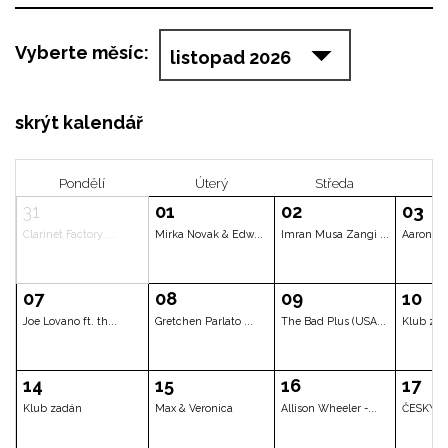
Vyberte měsíc:
skrýt kalendář
Pondělí
Úterý
Stř
31
01
02