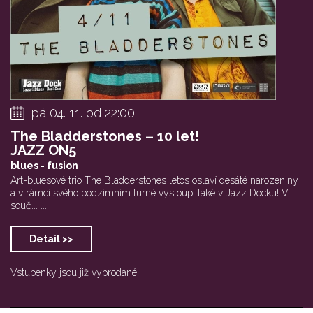
pá 04. 11. od 22:00
The Bladderstones – 10 let!
JAZZ ON5
blues - fusion
Art-bluesové trio The Bladderstones letos oslaví desáté narozeniny
a v rámci svého podzimním turné vystoupí také v Jazz Docku! V
souč... ...
Detail >>
Vstupenky jsou již vyprodané