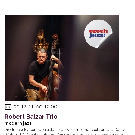
so 12. 11. od 19:00
Robert Balzar Trio
modern jazz
Přední český kontrabasista, známý mimo jiné spoluprací s Danem
Bártou, J.A.R. nebo Johnem Abercrombiem, vydal nedávno velmi